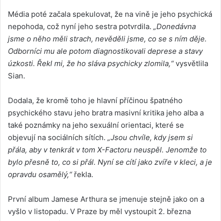
Média poté začala spekulovat, že na vině je jeho psychická
nepohoda, což nyní jeho sestra potvrdila.
„Donedávna
jsme o něho měli strach, nevěděli jsme, co se s ním děje.
Odborníci mu ale potom diagnostikovali deprese a stavy
úzkosti. Řekl mi, že ho sláva psychicky zlomila,“
vysvětlila
Sian.
Dodala, že kromě toho je hlavní příčinou špatného
psychického stavu jeho bratra masivní kritika jeho alba a
také poznámky na jeho sexuální orientaci, které se
objevují na sociálních sítích.
„Jsou chvíle, kdy jsem si
přála, aby v tenkrát v tom X-Factoru neuspěl. Jenomže to
bylo přesně to, co si přál. Nyní se cítí jako zvíře v kleci, a je
opravdu osamělý,“
řekla.
První album Jamese Arthura se jmenuje stejně jako on a
vyšlo v listopadu. V Praze by měl vystoupit 2. března