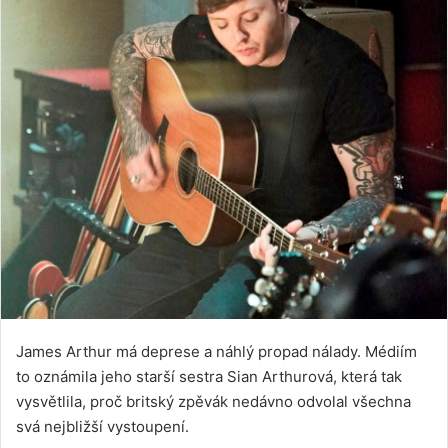
James Arthur má deprese a náhlý propad nálady. Médiím
to oznámila jeho starší sestra Sian Arthurová, která tak
vysvětlila, proč britský zpěvák nedávno odvolal všechna
svá nejbližší vystoupení.