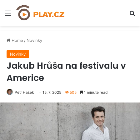
Menu
H
Home
/
Novinky
Novinky
Jakub Hrůša na festivalu v
Americe
Petr Hašek
15. 7. 2025
505
1 minute read