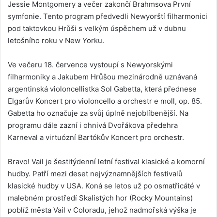
Jessie Montgomery a večer zakončí Brahmsova První
symfonie. Tento program předvedli Newyorští filharmonici
pod taktovkou Hrůši s velkým úspěchem už v dubnu
letošního roku v New Yorku.
Ve večeru 18. července vystoupí s Newyorskými
filharmoniky a Jakubem Hrůšou mezinárodně uznávaná
argentinská violoncellistka Sol Gabetta, která přednese
Elgarův Koncert pro violoncello a orchestr e moll, op. 85.
Gabetta ho označuje za svůj úplně nejoblíbenější. Na
programu dále zazní i ohnivá Dvořákova předehra
Karneval a virtuózní Bartókův Koncert pro orchestr.
Bravo! Vail je šestitýdenní letní festival klasické a komorní
hudby. Patří mezi deset nejvýznamnějších festivalů
klasické hudby v USA. Koná se letos už po osmatřicáté v
malebném prostředí Skalistých hor (Rocky Mountains)
poblíž města Vail v Coloradu, jehož nadmořská výška je