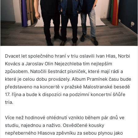
Dvacet let společného hraní v triu oslavili Ivan Hlas, Norbi
Kovács a Jaroslav Olin Nejezchleba tím nejlepším
způsobem. Natočili šestnáct písniček, které mají rádi a
které je celou dobu provázely. Album Pramínek času bude
představeno na koncertě v pražské Malostranské besedě
17. října a bude k dispozici na podzimní koncertní šňůře
tria.
Více než hodinové ohlédnutí vzniklo během pár dnů ve
studiu, najednou a naživo. Osvědčené kousky
nepřeberného Hlasova zpěvníku za sebou plynou jako