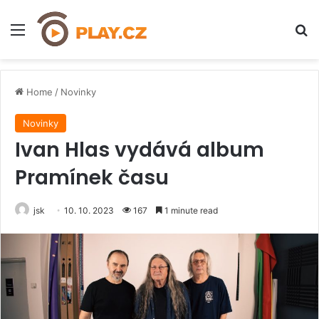
Menu
H
Home
/
Novinky
Novinky
Ivan Hlas vydává album
Pramínek času
jsk
10. 10. 2023
167
1 minute read