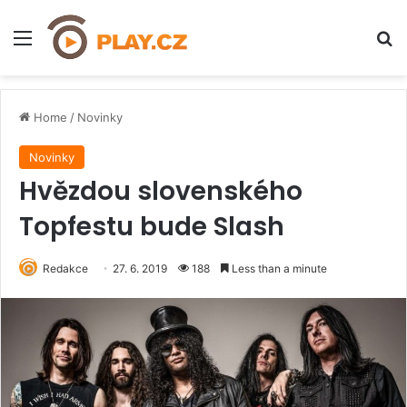
Menu
H
Home
/
Novinky
Novinky
Hvězdou slovenského
Topfestu bude Slash
Redakce
27. 6. 2019
188
Less than a minute