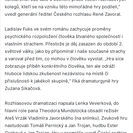
kolegů, kteří se na vzniku této mimořádné hry podíleli,“
uvedl generální ředitel Českého rozhlasu René Zavoral.
Ladislav Fuks ve svém románu zachycuje proměny
psychického rozpoložení člověka štvaného společností i
vlastním strachem. Přestože je děj zasazen do období 2.
světové války, jako by připomínal i naše současné strachy
a varoval před tím, co mohou v člověku vyvolat. „Hra sice
zobrazuje příběh konkrétního člověka, ten ale odráží
hluboce lidskou zkušenost nezávislou na místě či
příslušnosti k jakékoli skupině,“ říká dramaturgyně hry
Zuzana Sikačová.
Rozhlasovou dramatizaci napsala Lenka Veverková, do
hlavní role pana Theodora Mundstocka obsadil režisér
Aleš Vrzák Vladimíra Javorského (na snímku). Zvukově hru
nastudovali Tomáš Pernický a Jan Trojan, hudbu Ester
Grohová a Jan Trojan. Hru v premiéře uvedl Český rozhlas