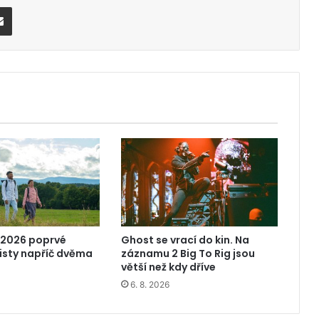
Share via Email
 2026 poprvé
Ghost se vrací do kin. Na
risty napříč dvěma
záznamu 2 Big To Rig jsou
větší než kdy dříve
6. 8. 2026