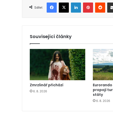
Facebook
X
LinkedIn
Pinterest
Reddit
Sdílet
Související články
Zmrzlinář přichází
Eurorando
propojí tu
6. 8. 2026
státy
6. 8. 2026