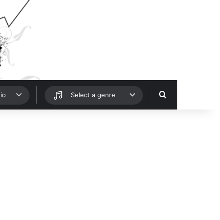
Hledat
io
Select a genre