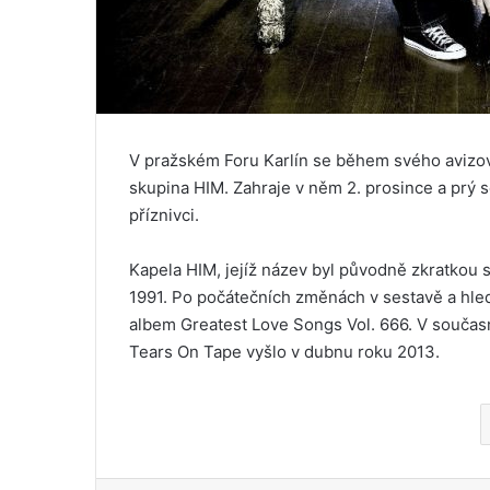
V pražském Foru Karlín se během svého avizov
skupina HIM. Zahraje v něm 2. prosince a prý
příznivci.
Kapela HIM, jejíž název byl původně zkratkou s
1991. Po počátečních změnách v sestavě a hled
albem Greatest Love Songs Vol. 666. V součas
Tears On Tape vyšlo v dubnu roku 2013.