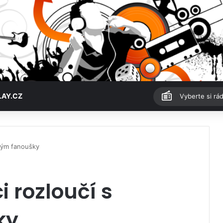
LAY.CZ
Vyberte si rád
ským fanoušky
i rozloučí s
ky