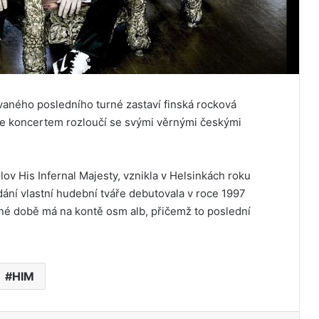
aného posledního turné zastaví finská rocková
 se koncertem rozloučí se svými věrnými českými
lov His Infernal Majesty, vznikla v Helsinkách roku
ání vlastní hudební tváře debutovala v roce 1997
né době má na kontě osm alb, přičemž to poslední
HIM