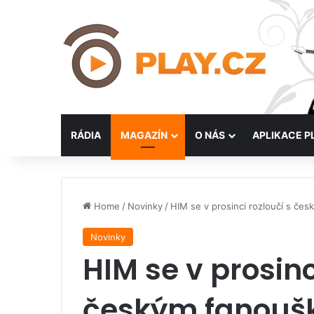
RÁDIA
MAGAZÍN
O NÁS
APLIKACE P
Home
/
Novinky
/
HIM se v prosinci rozloučí s če
Novinky
HIM se v prosinc
českým fanouš