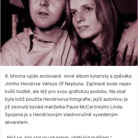
8. března vyjde avizované nové album kytaristy a zpěváka
Jimiho Hendrixe Valleys Of Neptune. Zajímavé bude nejen
kvůli hudbě, ale též pro svou grafickou podobu. Na obal
byla totiž použita Hendrixova fotografie, jejíž autorkou je
již zesnulá bývalá manželka Paula McCartneyho Linda.
Spojena je s Hendrixovým vlastnoručně vyvedeným
akvarelem.
„
Než se Jimi stal muzikantem, chtěl být malířem,
“