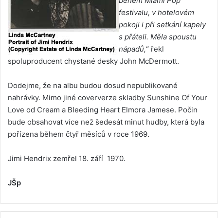
během Miami Pop
festivalu, v hotelovém
pokoji i při setkání kapely
s přáteli. Měla spoustu
nápadů,
“ řekl
spoluproducent chystané desky John McDermott.
Dodejme, že na albu budou dosud nepublikované
nahrávky. Mimo jiné coververze skladby Sunshine Of Your
Love od Cream a Bleeding Heart Elmora Jamese. Počin
bude obsahovat více než šedesát minut hudby, která byla
pořízena během čtyř měsíců v roce 1969.
Jimi Hendrix zemřel 18. září 1970.
JŠp