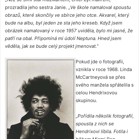
prozradila jeho sestra Janie. „
Ve škole namaloval spoustu
obrazů, které skončily ve sbírce jeho otce. Akvarel, který
bude na albu, byl jeden ze sta jeho kreseb. Když jsem
obrázek namalovaný v roce 1957 uviděla, bylo mi jasné, že
patří na obal. Připomíná mi údolí Neptuna. Hned jsem
věděla, jak se bude celý projekt jmenovat.
“
Pokud jde o fotografii,
vznikla v roce 1968. Linda
McCartneyová se přes
svého manžela spřátelila s
celou Hendrixovou
skupinou.
„
Pořídila několik fotografií,
spousta z nich se
Hendrixovi líbila. Fotila i