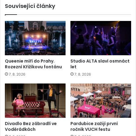
Související články
Queenie míří do Prahy.
Studio ALTA slaví osmnáct
Rozezní Křižíkovu fontánu
let
7. 8. 2026
7. 8. 2026
Divadlo Bez zábradlí ve
Pardubice zažijí první
Voděrádkách
ročník VUCH festu