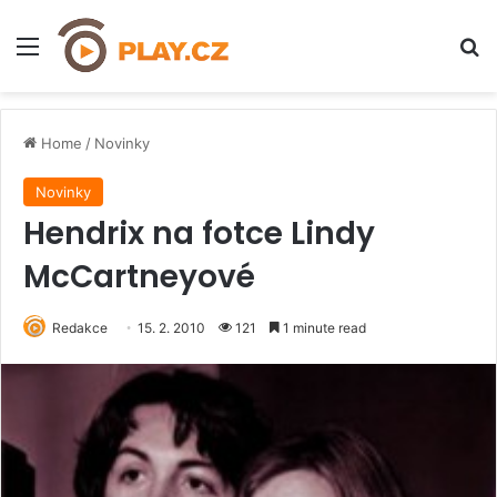
Menu
H
Home
/
Novinky
Novinky
Hendrix na fotce Lindy
McCartneyové
Redakce
15. 2. 2010
121
1 minute read