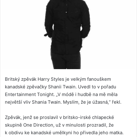
Britský zpěvák Harry Styles je velkým fanouškem
kanadské zpěvačky Shanii Twain. Uvedl to v pořadu
Entertainment Tonight. „V módě i hudbě na mě měla
největší vliv Shania Twain. Myslím, že je úžasná,“ řekl.
Zpěvák, jenž se proslavil v britsko-irské chlapecké
skupině One Direction, už v minulosti prozradil, že
k obdivu ke kanadské umělkyni ho přivedla jeho matka.