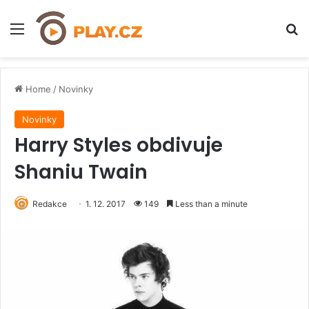
Menu
H
Home
/
Novinky
Novinky
Harry Styles obdivuje
Shaniu Twain
Redakce
1. 12. 2017
149
Less than a minute