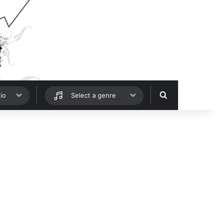
Hledat
io
Select a genre