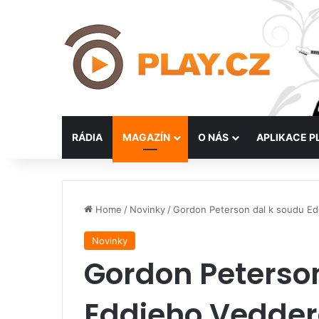
RÁDIA
MAGAZÍN
O NÁS
APLIKACE P
Home
/
Novinky
/
Gordon Peterson dal k soudu E
Novinky
Gordon Peterso
Eddieho Vedde