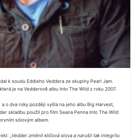
dal k soudu Eddieho Veddera ze skupiny Pearl Jam.
terá je na Vedderově albu Into The Wild z roku 2007.
a o dva roky později vyšla na jeho albu Big Harvest,
er skladbu použil pro film Seana Penna Into The Wild
 prvním sólovým albem.
kl: „
Vedder změnil klíčová slova a narušil tak integritu