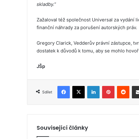
skladby.
“
Zažaloval též společnost Universal za vydání 
finanční náhrady za porušení autorských práv.
Gregory Clarick, Vedderův právní zástupce, tvr
dostatek k důvodů k tomu, aby se mohlo hovoři
JŠp
Facebook
X
LinkedIn
Pinterest
Reddit
Sdílet
Související články