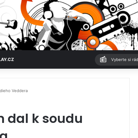
LAY.CZ
Vyberte si rád
ddieho Veddera
n dal k soudu
ra