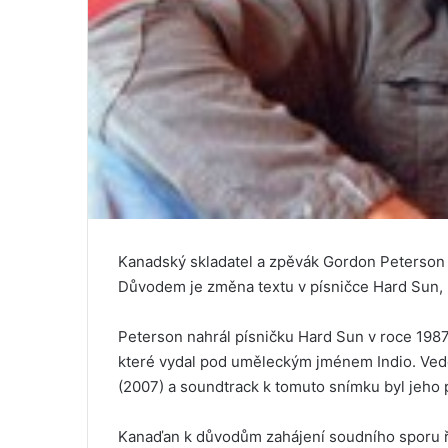
Kanadský skladatel a zpěvák Gordon Peterson 
Důvodem je změna textu v písničce Hard Sun, k
Peterson nahrál písničku Hard Sun v roce 1987 
které vydal pod uměleckým jménem Indio. Vedd
(2007) a soundtrack k tomuto snímku byl jeho
Kanaďan k důvodům zahájení soudního sporu ře