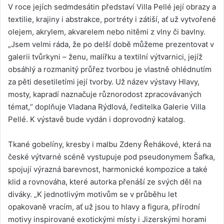
V roce jejích sedmdesátin představí Villa Pellé její obrazy a
textilie, krajiny i abstrakce, portréty i zátiší, ať už vytvořené
olejem, akrylem, akvarelem nebo nitěmi z vlny či bavlny.
„Jsem velmi ráda, že po delší době můžeme prezentovat v
galerii tvůrkyni – ženu, malířku a textilní výtvarnici, jejíž
obsáhlý a rozmanitý průřez tvorbou je vlastně ohlédnutím
za pěti desetiletími její tvorby. Už název výstavy Hlavy,
mosty, kapradí naznačuje různorodost zpracovávaných
témat,“ doplňuje Vladana Rýdlová, ředitelka Galerie Villa
Pellé. K výstavě bude vydán i doprovodný katalog.
Tkané gobelíny, kresby i malbu Zdeny Řehákové, která na
české výtvarné scéně vystupuje pod pseudonymem Šafka,
spojují výrazná barevnost, harmonické kompozice a také
klid a rovnováha, které autorka přenáší ze svých děl na
diváky. „K jednotlivým motivům se v průběhu let
opakovaně vracím, ať už jsou to hlavy a figura, přírodní
motivy inspirované exotickými místy i Jizerskými horami