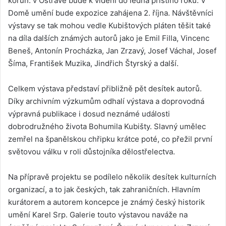
korun. v Ostravě bude k vidění do ledna příštího roku. V
Domě umění bude expozice zahájena 2. října. Návštěvníci
výstavy se tak mohou vedle Kubištových pláten těšit také
na díla dalších známých autorů jako je Emil Filla, Vincenc
Beneš, Antonín Procházka, Jan Zrzavý, Josef Váchal, Josef
Šíma, František Muzika, Jindřich Štyrský a další.
Celkem výstava představí přibližně pět desítek autorů.
Díky archivním výzkumům odhalí výstava a doprovodná
výpravná publikace i dosud neznámé události
dobrodružného života Bohumila Kubišty. Slavný umělec
zemřel na španělskou chřipku krátce poté, co přežil první
světovou válku v roli důstojníka dělostřelectva.
Na přípravě projektu se podílelo několik desítek kulturních
organizací, a to jak českých, tak zahraničních. Hlavním
kurátorem a autorem koncepce je známý český historik
umění Karel Srp. Galerie touto výstavou naváže na