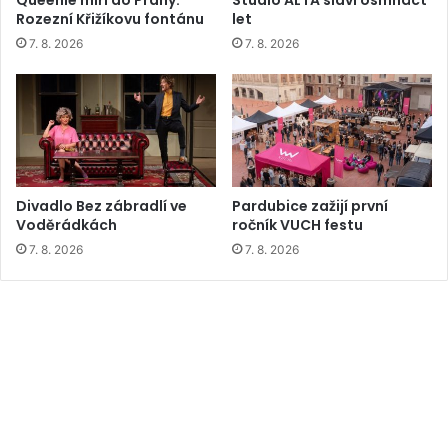
Queenie míří do Prahy.
Studio ALTA slaví osmnáct
Rozezní Křižíkovu fontánu
let
7. 8. 2026
7. 8. 2026
Divadlo Bez zábradlí ve
Pardubice zažijí první
Voděrádkách
ročník VUCH festu
7. 8. 2026
7. 8. 2026