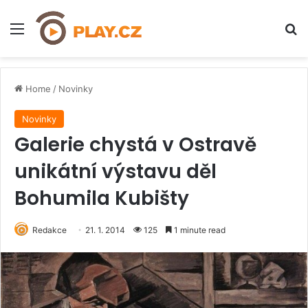
Menu
H
Home
/
Novinky
Novinky
Galerie chystá v Ostravě
unikátní výstavu děl
Bohumila Kubišty
Redakce
21. 1. 2014
125
1 minute read