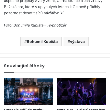
úspěšné projekty Sváry zření, Černá slunce a Jan Zrzavý:
Božská hra, které v uplynulých letech k Ostravě přitáhly
pozornost desetitisíců návštěvníků.
Foto: Bohumila Kubišta – Hypnotizér
Bohumil Kubišta
výstava
Související články