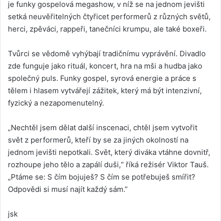
je funky gospelová megashow, v níž se na jednom jevišti
setká neuvěřitelných čtyřicet performerů z různých světů,
herci, zpěváci, rappeři, tanečníci krumpu, ale také boxeři.
Tvůrci se vědomě vyhýbají tradičnímu vyprávění. Divadlo
zde funguje jako rituál, koncert, hra na mši a hudba jako
společný puls. Funky gospel, syrová energie a práce s
tělem i hlasem vytvářejí zážitek, který má být intenzivní,
fyzický a nezapomenutelný.
„Nechtěl jsem dělat další inscenaci, chtěl jsem vytvořit
svět z performerů, kteří by se za jiných okolností na
jednom jevišti nepotkali. Svět, který diváka vtáhne dovnitř,
rozhoupe jeho tělo a zapálí duši,“ říká režisér Viktor Tauš.
„Ptáme se: S čím bojuješ? S čím se potřebuješ smířit?
Odpovědi si musí najít každý sám.”
jsk