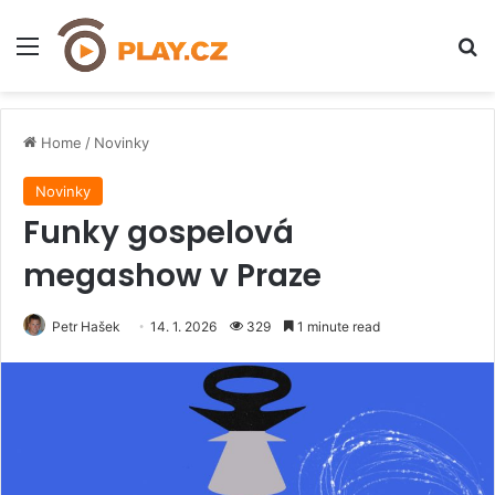
Menu
H
Home
/
Novinky
Novinky
Funky gospelová
megashow v Praze
Petr Hašek
14. 1. 2026
329
1 minute read