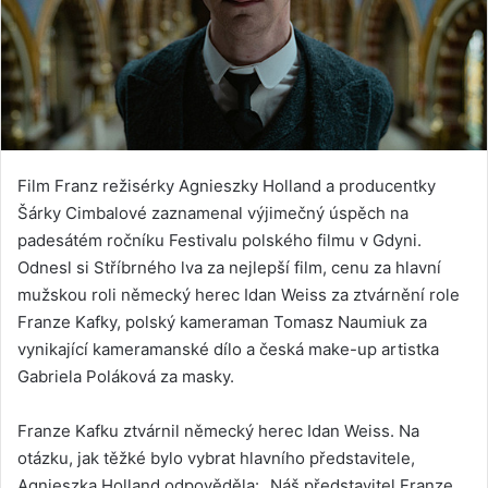
Film Franz režisérky Agnieszky Holland a producentky
Šárky Cimbalové zaznamenal výjimečný úspěch na
padesátém ročníku Festivalu polského filmu v Gdyni.
Odnesl si Stříbrného lva za nejlepší film, cenu za hlavní
mužskou roli německý herec Idan Weiss za ztvárnění role
Franze Kafky, polský kameraman Tomasz Naumiuk za
vynikající kameramanské dílo a česká make-up artistka
Gabriela Poláková za masky.
Franze Kafku ztvárnil německý herec Idan Weiss. Na
otázku, jak těžké bylo vybrat hlavního představitele,
Agnieszka Holland odpověděla: „Náš představitel Franze