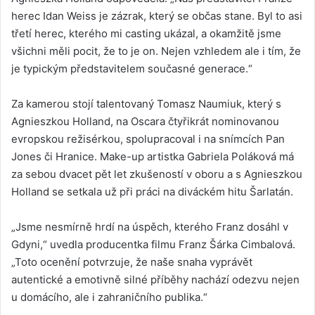
herec Idan Weiss je zázrak, který se občas stane. Byl to asi
třetí herec, kterého mi casting ukázal, a okamžitě jsme
všichni měli pocit, že to je on. Nejen vzhledem ale i tím, že
je typickým představitelem současné generace.“
Za kamerou stojí talentovaný Tomasz Naumiuk, který s
Agnieszkou Holland, na Oscara čtyřikrát nominovanou
evropskou režisérkou, spolupracoval i na snímcích Pan
Jones či Hranice. Make-up artistka Gabriela Poláková má
za sebou dvacet pět let zkušeností v oboru a s Agnieszkou
Holland se setkala už při práci na diváckém hitu Šarlatán.
„Jsme nesmírně hrdí na úspěch, kterého Franz dosáhl v
Gdyni,“ uvedla producentka filmu Franz Šárka Cimbalová.
„Toto ocenění potvrzuje, že naše snaha vyprávět
autentické a emotivně silné příběhy nachází odezvu nejen
u domácího, ale i zahraničního publika.“