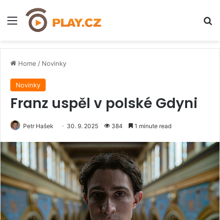
Menu
H
Home
/
Novinky
Novinky
Franz uspěl v polské Gdyni
Petr Hašek
30. 9. 2025
384
1 minute read