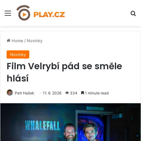
Menu
H
Home
/
Novinky
Novinky
Film Velrybí pád se směle
hlásí
Petr Hašek
11. 6. 2026
334
1 minute read