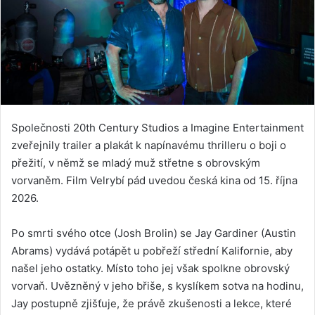
Společnosti 20th Century Studios a Imagine Entertainment
zveřejnily trailer a plakát k napínavému thrilleru o boji o
přežití, v němž se mladý muž střetne s obrovským
vorvaněm. Film Velrybí pád uvedou česká kina od 15. října
2026.
Po smrti svého otce (Josh Brolin) se Jay Gardiner (Austin
Abrams) vydává potápět u pobřeží střední Kalifornie, aby
našel jeho ostatky. Místo toho jej však spolkne obrovský
vorvaň. Uvězněný v jeho břiše, s kyslíkem sotva na hodinu,
Jay postupně zjišťuje, že právě zkušenosti a lekce, které