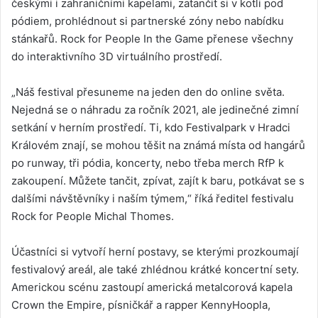
českými i zahraničními kapelami, zatančit si v kotli pod
pódiem, prohlédnout si partnerské zóny nebo nabídku
stánkařů. Rock for People In the Game přenese všechny
do interaktivního 3D virtuálního prostředí.
„Náš festival přesuneme na jeden den do online světa.
Nejedná se o náhradu za ročník 2021, ale jedinečné zimní
setkání v herním prostředí. Ti, kdo Festivalpark v Hradci
Královém znají, se mohou těšit na známá místa od hangárů
po runway, tři pódia, koncerty, nebo třeba merch RfP k
zakoupení. Můžete tančit, zpívat, zajít k baru, potkávat se s
dalšími návštěvníky i naším týmem,“ říká ředitel festivalu
Rock for People Michal Thomes.
Účastníci si vytvoří herní postavy, se kterými prozkoumají
festivalový areál, ale také zhlédnou krátké koncertní sety.
Americkou scénu zastoupí americká metalcorová kapela
Crown the Empire, písničkář a rapper KennyHoopla,