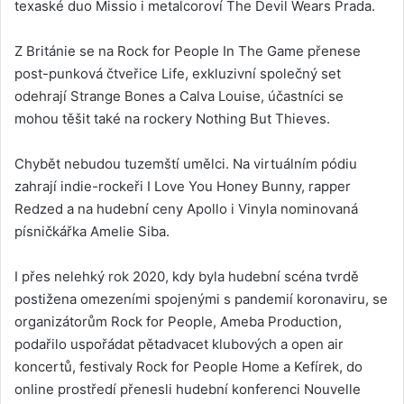
texaské duo Missio i metalcoroví The Devil Wears Prada.
Z Británie se na Rock for People In The Game přenese
post-punková čtveřice Life, exkluzivní společný set
odehrají Strange Bones a Calva Louise, účastníci se
mohou těšit také na rockery Nothing But Thieves.
Chybět nebudou tuzemští umělci. Na virtuálním pódiu
zahrají indie-rockeři I Love You Honey Bunny, rapper
Redzed a na hudební ceny Apollo i Vinyla nominovaná
písničkářka Amelie Siba.
I přes nelehký rok 2020, kdy byla hudební scéna tvrdě
postižena omezeními spojenými s pandemií koronaviru, se
organizátorům Rock for People, Ameba Production,
podařilo uspořádat pětadvacet klubových a open air
koncertů, festivaly Rock for People Home a Kefírek, do
online prostředí přenesli hudební konferenci Nouvelle