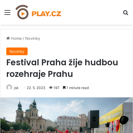
Menu
H
Home
/
Novinky
Novinky
Festival Praha žije hudbou
rozehraje Prahu
jsk
22. 5. 2023
197
1 minute read