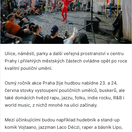
Ulice, náměstí, parky a další veřejná prostranství v centru
Prahy i přilehlých městských částech ovládne opět po roce
kvalitní pouliční umění.
Osmý ročník akce Praha žije hudbou nabídne 23. a 24.
června stovky vystoupení pouličních umělců, buskerů, ale
také domácích hvězd rapu, jazzu, folku, indie rocku, R&B i
world music, z nichž mnohé na ulici začínaly.
Mezi účinkujícími budou například hudebník a stand-up
komik Vojtaano, jazzman Laco Déczi, raper a básník Lipo,