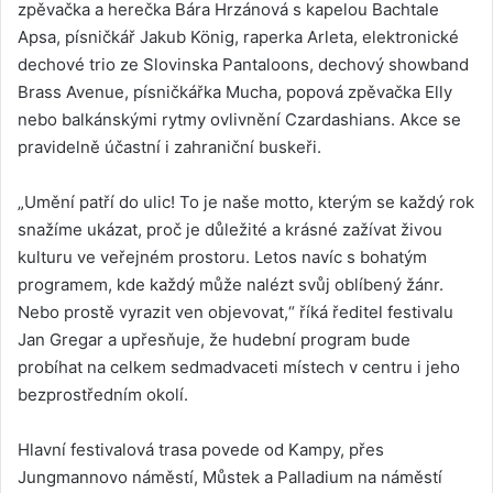
zpěvačka a herečka Bára Hrzánová s kapelou Bachtale
Apsa, písničkář Jakub König, raperka Arleta, elektronické
dechové trio ze Slovinska Pantaloons, dechový showband
Brass Avenue, písničkářka Mucha, popová zpěvačka Elly
nebo balkánskými rytmy ovlivnění Czardashians. Akce se
pravidelně účastní i zahraniční buskeři.
„Umění patří do ulic! To je naše motto, kterým se každý rok
snažíme ukázat, proč je důležité a krásné zažívat živou
kulturu ve veřejném prostoru. Letos navíc s bohatým
programem, kde každý může nalézt svůj oblíbený žánr.
Nebo prostě vyrazit ven objevovat,“ říká ředitel festivalu
Jan Gregar a upřesňuje, že hudební program bude
probíhat na celkem sedmadvaceti místech v centru i jeho
bezprostředním okolí.
Hlavní festivalová trasa povede od Kampy, přes
Jungmannovo náměstí, Můstek a Palladium na náměstí