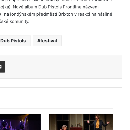
ka). Nové album Dub Pistols Frontline názvem
1 na londýnském předměstí Brixton v reakci na násilné
ošské komunity.
Dub Pistols
festival
Share via Email