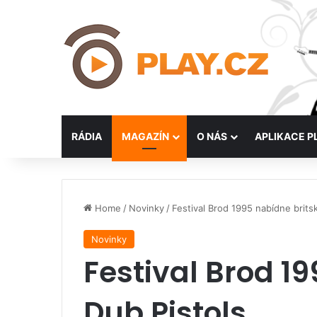
RÁDIA
MAGAZÍN
O NÁS
APLIKACE P
Home
/
Novinky
/
Festival Brod 1995 nabídne brits
Novinky
Festival Brod 1
Dub Pistols