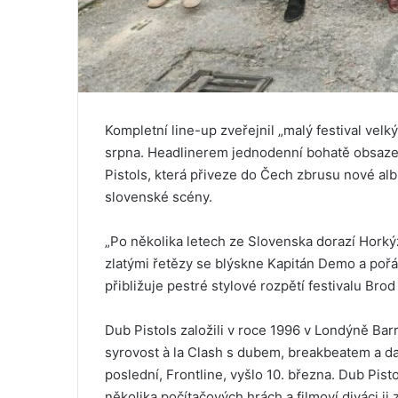
Kompletní line-up zveřejnil „malý festival velk
srpna. Headlinerem jednodenní bohatě obsaze
Pistols, která přiveze do Čech zbrusu nové alb
slovenské scény.
„Po několika letech ze Slovenska dorazí Horkýž
zlatými řetězy se blýskne Kapitán Demo a poř
přibližuje pestré stylové rozpětí festivalu Bro
Dub Pistols založili v roce 1996 v Londýně Ba
syrovost à la Clash s dubem, breakbeatem a dal
poslední, Frontline, vyšlo 10. března. Dub Pisto
několika počítačových hrách a filmoví diváci ji 