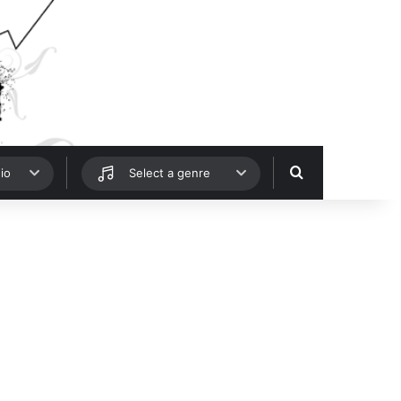
Hledat
io
Select a genre