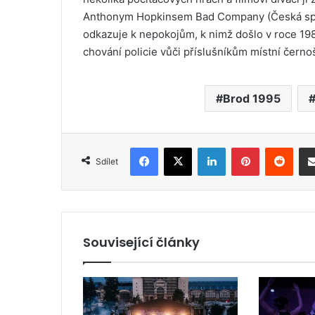
Anthonym Hopkinsem Bad Company (Česká spoj
odkazuje k nepokojům, k nimž došlo v roce 198
chování policie vůči příslušníkům místní čern
Brod 1995
Facebook
X
LinkedIn
Pinterest
Reddit
Sdílet
Související články