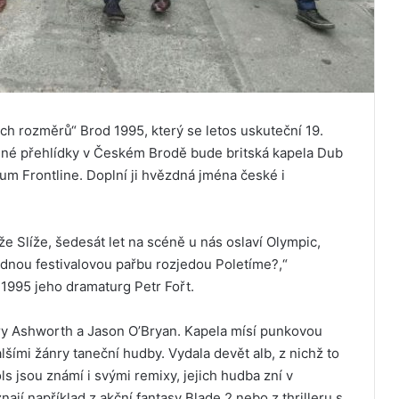
ých rozměrů“ Brod 1995, který se letos uskuteční 19.
né přehlídky v Českém Brodě bude britská kapela Dub
um Frontline. Doplní ji hvězdná jména české i
e Slíže, šedesát let na scéně u nás oslaví Olympic,
ádnou festivalovou pařbu rozjedou Poletíme?,“
d 1995 jeho dramaturg Petr Fořt.
rry Ashworth a Jason O’Bryan. Kapela mísí punkovou
šími žánry taneční hudby. Vydala devět alb, z nichž to
ls jsou známí i svými remixy, jejich hudba zní v
znají například z akční fantasy Blade 2 nebo z thrilleru s