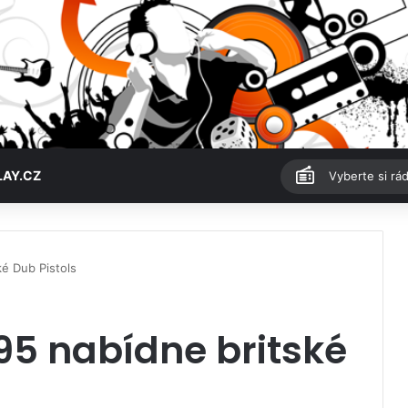
LAY.CZ
Vyberte si rád
ké Dub Pistols
995 nabídne britské