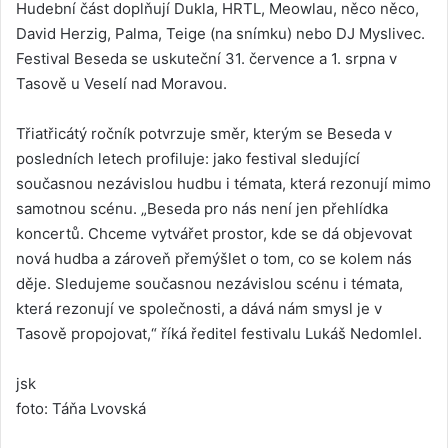
Hudební část doplňují Dukla, HRTL, Meowlau, něco něco,
David Herzig, Palma, Teige (na snímku) nebo DJ Myslivec.
Festival Beseda se uskuteční 31. července a 1. srpna v
Tasově u Veselí nad Moravou.
Třiatřicátý ročník potvrzuje směr, kterým se Beseda v
posledních letech profiluje: jako festival sledující
současnou nezávislou hudbu i témata, která rezonují mimo
samotnou scénu. „Beseda pro nás není jen přehlídka
koncertů. Chceme vytvářet prostor, kde se dá objevovat
nová hudba a zároveň přemýšlet o tom, co se kolem nás
děje. Sledujeme současnou nezávislou scénu i témata,
která rezonují ve společnosti, a dává nám smysl je v
Tasově propojovat,“ říká ředitel festivalu Lukáš Nedomlel.
jsk
foto: Táňa Lvovská