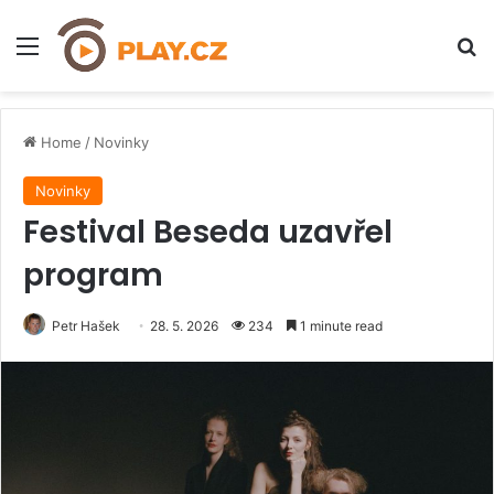
Menu
H
Home
/
Novinky
Novinky
Festival Beseda uzavřel
program
Petr Hašek
28. 5. 2026
234
1 minute read