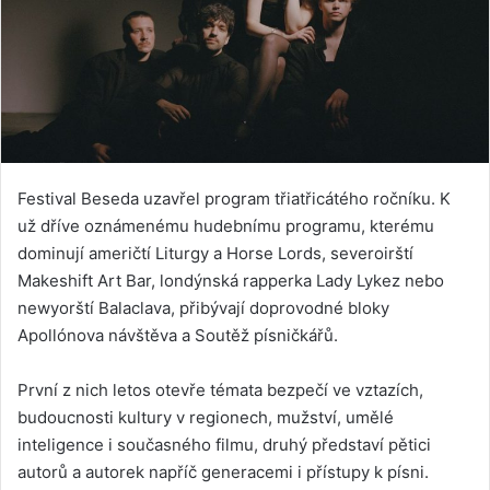
Festival Beseda uzavřel program třiatřicátého ročníku. K
už dříve oznámenému hudebnímu programu, kterému
dominují američtí Liturgy a Horse Lords, severoirští
Makeshift Art Bar, londýnská rapperka Lady Lykez nebo
newyorští Balaclava, přibývají doprovodné bloky
Apollónova návštěva a Soutěž písničkářů.
První z nich letos otevře témata bezpečí ve vztazích,
budoucnosti kultury v regionech, mužství, umělé
inteligence i současného filmu, druhý představí pětici
autorů a autorek napříč generacemi i přístupy k písni.