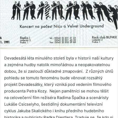
Devadesátá léta minulého století byla v historii naší kultury
a zejména hudby natolik mimořádnou a neopakovatelnou
dobou, že si zaslouží důkladné zmapování. Z různých úhlů
pohledu se tomuto fenoménu bude věnovat rozsáhlý
projekt Devadesátky, který vzniká pod vedením filmového
producenta Petra Kozy. Nejen pamětníci se mohou těšit
na celovečerní film režiséra Radima Špačka a scenáristy
Lukáše Csicselyho, šestidílný dokumentární televizní
cyklus Jakuba Skalického i knihu předního hudebního
historika a publicisty Radka Diestlera. Traduje se, že kdo si