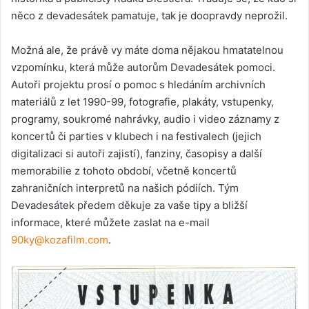
něco z devadesátek pamatuje, tak je doopravdy neprožil.
Možná ale, že právě vy máte doma nějakou hmatatelnou
vzpomínku, která může autorům Devadesátek pomoci.
Autoři projektu prosí o pomoc s hledáním archivních
materiálů z let 1990-99, fotografie, plakáty, vstupenky,
programy, soukromé nahrávky, audio i video záznamy z
koncertů či parties v klubech i na festivalech (jejich
digitalizaci si autoři zajistí), fanziny, časopisy a další
memorabilie z tohoto období, včetně koncertů
zahraničních interpretů na našich pódiích. Tým
Devadesátek předem děkuje za vaše tipy a bližší
informace, které můžete zaslat na e-mail
90ky@kozafilm.com
.