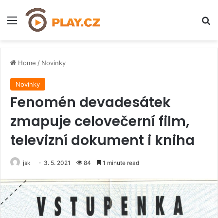
Menu
H
Home
/
Novinky
Novinky
Fenomén devadesátek
zmapuje celovečerní film,
televizní dokument i kniha
jsk
3. 5. 2021
84
1 minute read