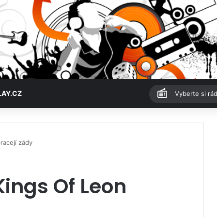
LAY.CZ
Vyberte si rád
racejí zády
Kings Of Leon