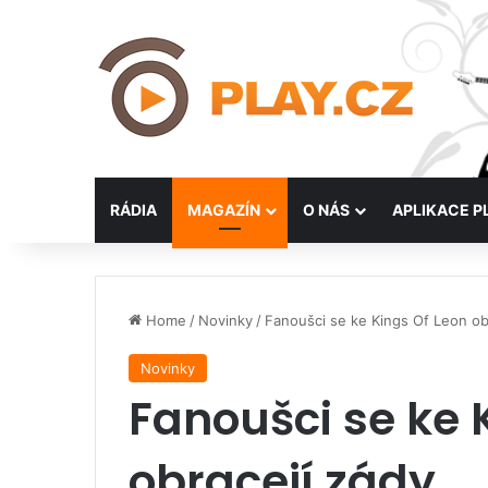
RÁDIA
MAGAZÍN
O NÁS
APLIKACE P
Home
/
Novinky
/
Fanoušci se ke Kings Of Leon ob
Novinky
Fanoušci se ke 
obracejí zády