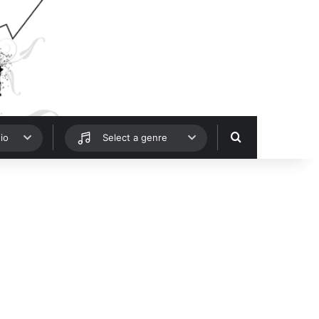
Hledat
io
Select a genre