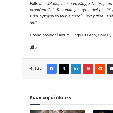
Followill. „
Otáčejí se k nám zády, když hrajeme
prostředníček. Rozumím jim, tyhle dvě písničky
v šoubyznysu to takhle chodí. Když přijde úspě
ně.
“
Dosud poslední album Kings Of Leon, Only By T
JŠp
Facebook
X
LinkedIn
Pinterest
Reddit
Sdílet
Související články