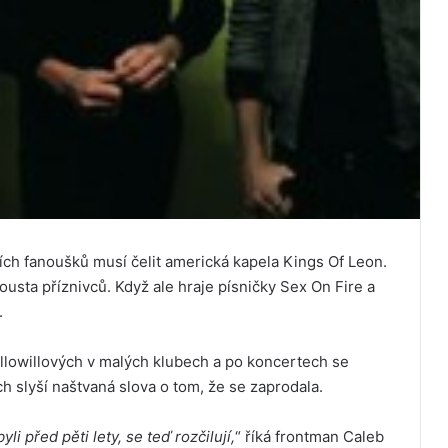
ch fanoušků musí čelit americká kapela Kings Of Leon.
pousta příznivců. Když ale hraje písničky Sex On Fire a
.
Followillových v malých klubech a po koncertech se
ch slyší naštvaná slova o tom, že se zaprodala.
yli před pěti lety, se teď rozčilují,
“ říká frontman Caleb