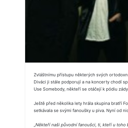
Zvláštnímu přístupu některých svých ortodoxní
Diváci ji stále podporují a na koncerty chodí s
Use Somebody, někteří se otáčejí k pódiu zády
Ještě před několika lety hrála skupina bratří 
setkávala se svými fanoušky u piva. Nyní od ni
„
Někteří naši původní fanoušci, ti, kteří u toho b