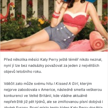
Před několika měsíci Katy Perry ještě téměř nikdo neznal,
nyní jí lze bez nadsázky považovat za jeden z největších
objevů letošního roku.
Vděčit zato může svému hitu
I Kissed A Girl
, kterým
nejprve zabodovala v Americe, následně smetla veškerou
konkurenci ve Velké Británii, kde vládne aktuálně
nepřetržitě již pět týdnů, ale se zmiňovanou písní dobývá i
zbytek Evropy. První místo tento týden Katy Perry dosáhla