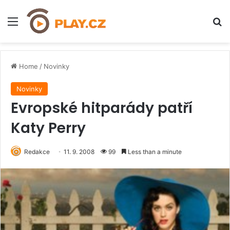
Menu
H
Home
/
Novinky
Novinky
Evropské hitparády patří
Katy Perry
Redakce
11. 9. 2008
99
Less than a minute