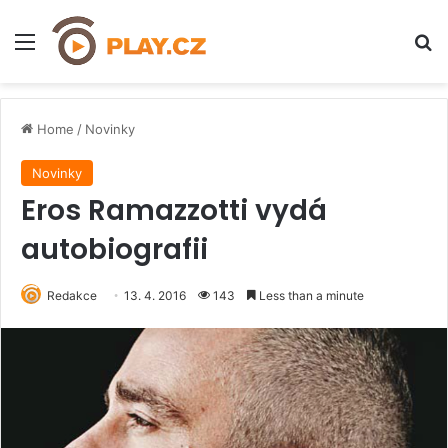
Menu
H
Home
/
Novinky
Novinky
Eros Ramazzotti vydá
autobiografii
Redakce
13. 4. 2016
143
Less than a minute