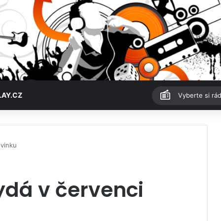
LAY.CZ
Vyberte si rád
ovinku
vydá v červenci