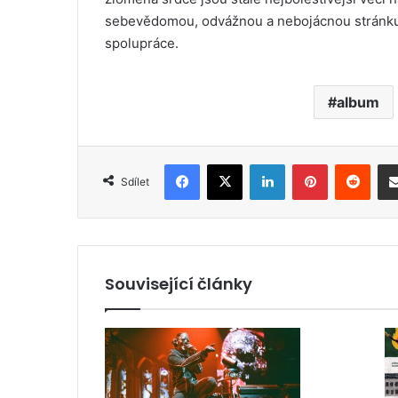
sebevědomou, odvážnou a nebojácnou stránku 
spolupráce.
album
Facebook
X
LinkedIn
Pinterest
Reddit
Sdílet
Související články