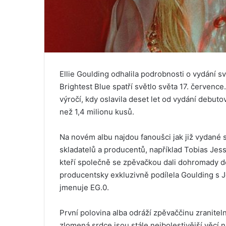
Ellie Goulding odhalila podrobnosti o vydání s
Brightest Blue spatří světlo světa 17. červen
výročí, kdy oslavila deset let od vydání debuto
než 1,4 milionu kusů.
Na novém albu najdou fanoušci jak již vydané 
skladatelů a producentů, například Tobias Jesso
kteří společně se zpěvačkou dali dohromady desk
producentsky exkluzivně podílela Goulding s 
jmenuje EG.0.
První polovina alba odráží zpěvaččinu zranitelno
zlomená srdce jsou stále nejbolestivější věcí n