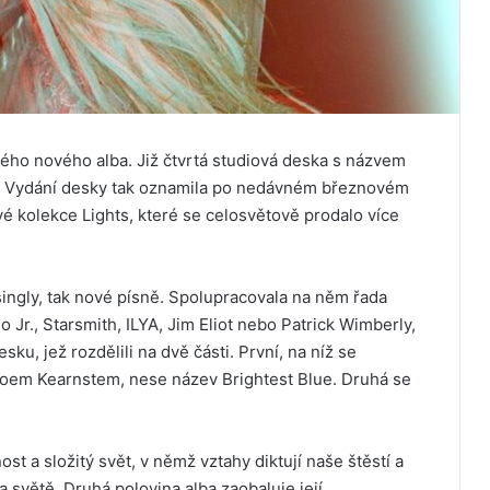
vého nového alba. Již čtvrtá studiová deska s názvem
ce. Vydání desky tak oznamila po nedávném březnovém
vé kolekce Lights, které se celosvětově prodalo více
singly, tak nové písně. Spolupracovala na něm řada
 Jr., Starsmith, ILYA, Jim Eliot nebo Patrick Wimberly,
u, jež rozdělili na dvě části. První, na níž se
Joem Kearnstem, nese název Brightest Blue. Druhá se
st a složitý svět, v němž vztahy diktují naše štěstí a
a světě. Druhá polovina alba zaobaluje její