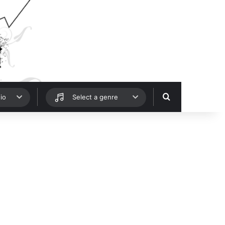
Hledat
io
Select a genre