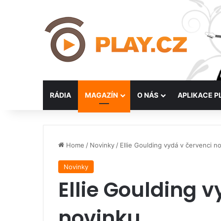
RÁDIA
MAGAZÍN
O NÁS
APLIKACE P
Home
/
Novinky
/
Ellie Goulding vydá v červenci n
Novinky
Ellie Goulding 
novinku