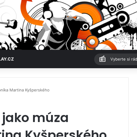
LAY.CZ
Vyberte si rád
bníka Martina Kyšperského
á jako múza
ina Kyšperského