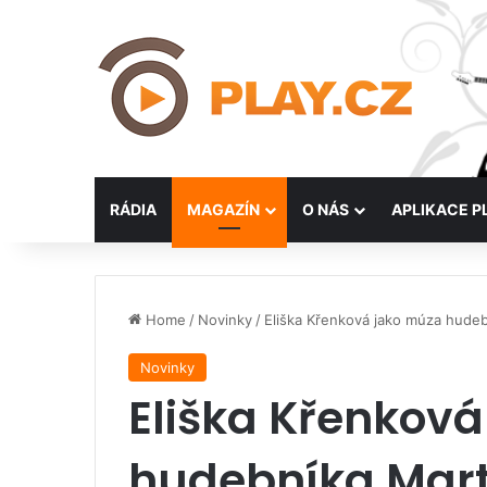
RÁDIA
MAGAZÍN
O NÁS
APLIKACE P
Home
/
Novinky
/
Eliška Křenková jako múza hude
Novinky
Eliška Křenkov
hudebníka Mart