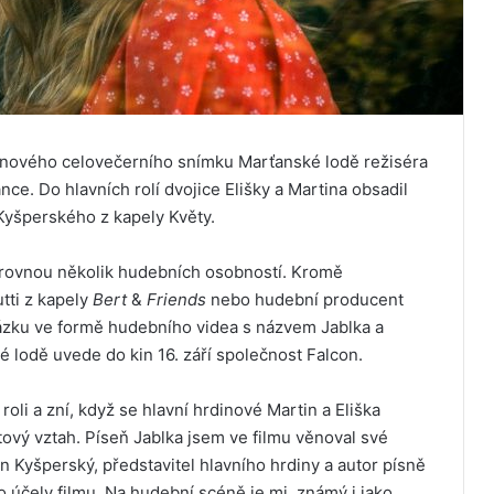
l nového celovečerního snímku Marťanské lodě režiséra
e. Do hlavních rolí dvojice Elišky a Martina obsadil
Kyšperského z kapely Květy.
o rovnou několik hudebních osobností. Kromě
tti z kapely
Bert
&
Friends
nebo hudební producent
kázku ve formě hudebního videa s názvem Jablka a
é lodě uvede do kin 16. září společnost Falcon.
oli a zní, když se hlavní hrdinové Martin a Eliška
itový vztah. Píseň Jablka jsem ve filmu věnoval své
n Kyšperský, představitel hlavního hrdiny a autor písně
o účely filmu. Na hudební scéně je mj. známý i jako