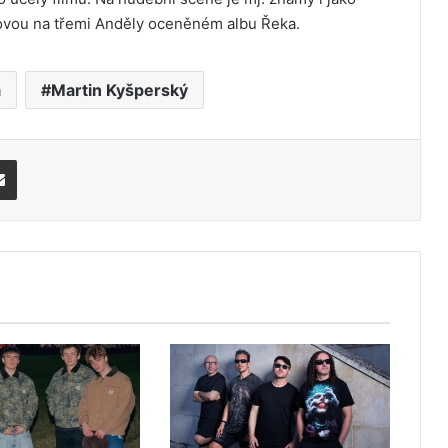
lovou na třemi Anděly oceněném albu Řeka.
á
Martin Kyšperský
Share via Email