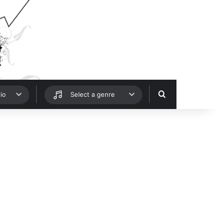
Hledat
io
Select a genre