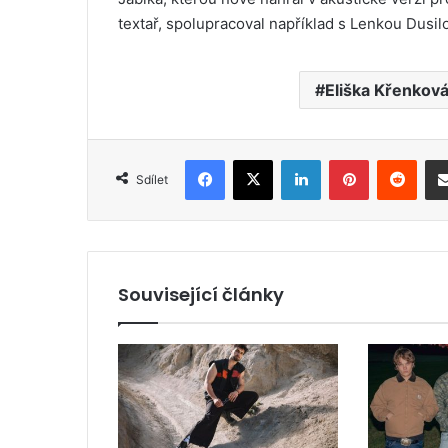
textař, spolupracoval například s Lenkou Dusi
Eliška Křenkov
Facebook
X
LinkedIn
Pinterest
Reddit
Sdílet
Související články