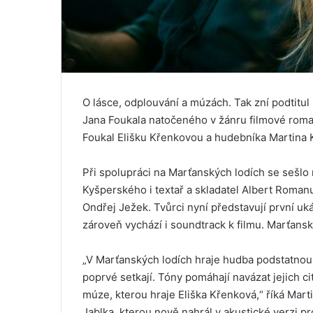
O lásce, odplouvání a múzách. Tak zní podtitu
Jana Foukala natočeného v žánru filmové romanc
Foukal Elišku Křenkovou a hudebníka Martina 
Při spolupráci na Marťanských lodích se sešl
Kyšperského i textař a skladatel Albert Romanu
Ondřej Ježek. Tvůrci nyní představují první u
zároveň vychází i soundtrack k filmu. Marťansk
„V Marťanských lodích hraje hudba podstatnou r
poprvé setkají. Tóny pomáhají navázat jejich c
múze, kterou hraje Eliška Křenková,“ říká Marti
Jablka, kterou nově nahrál v akustické verzi pr