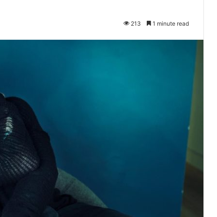
213
1 minute read