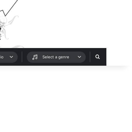
Hledat
io
Select a genre