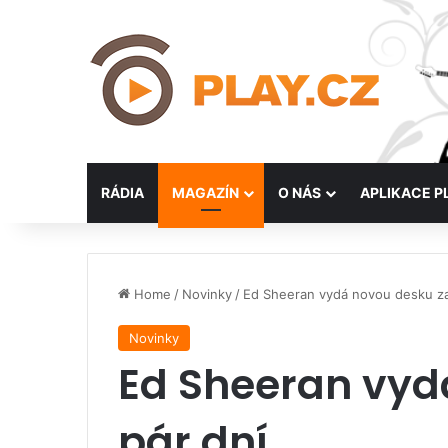
RÁDIA
MAGAZÍN
O NÁS
APLIKACE P
Home
/
Novinky
/
Ed Sheeran vydá novou desku za
Novinky
Ed Sheeran vyd
pár dní