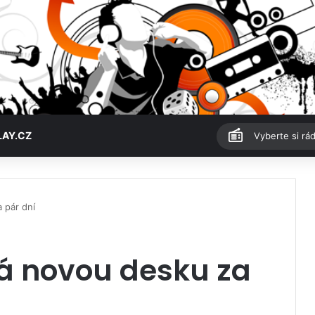
LAY.CZ
Vyberte si rád
 pár dní
á novou desku za