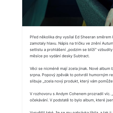
Před několika dny vysílal Ed Sheeran směrem 
zamotaly hlavu. Nápis na tričku ve znění Autu
setlistu a prohlášení „podzim se blíží“ vzbudil
měsíce po vydání desky Subtract.
Věci se nicméně mají zcela jinak. Nové album bu
srpna. Popový zpěvák to potvrdil humorným 
slibuje „zcela nový produkt, který vám pomůže
V rozhovoru s Andym Cohenem prozradil víc. „
očekávání. V podstatě to bylo album, které jsem
Vysvětlil také, že se mu nahrávka líbila, a tak j