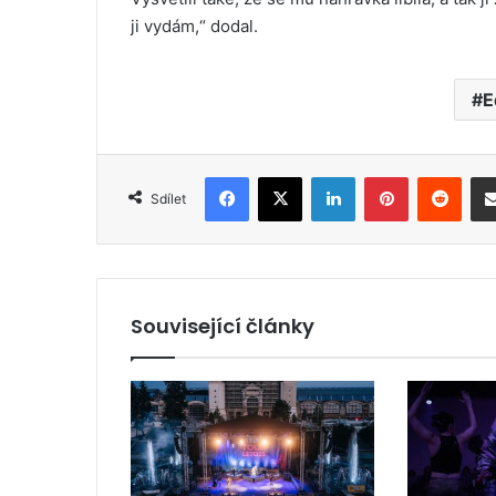
ji vydám,“ dodal.
E
Facebook
X
LinkedIn
Pinterest
Reddit
Sdílet
Související články