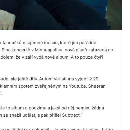
k fanouškům tajemné indicie, které jim pořádně
m 9 na koncertě v Minneapolisu, nová píseň zařazená do
y dojem, že v září vydá nové album. A to pouze čtyři
de, ale ještě dřív. Autum Variations vyjde již 29.
reklamním spotem zveřejněným na Youtube. Sheeran
“.
Je to album o podzimu a jaksi od něj nemám žádná
 se snažil udělat, a pak přišel Subtract.“
i za poslední rok dokončil. „Je připravena k vydání, takže