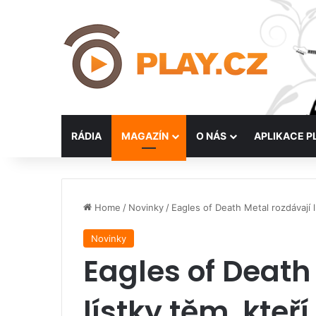
RÁDIA
MAGAZÍN
O NÁS
APLIKACE P
Home
/
Novinky
/
Eagles of Death Metal rozdávají lí
Novinky
Eagles of Death
lístky těm, kteří 