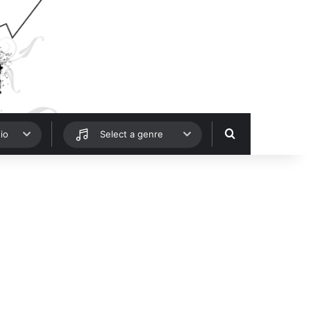
Hledat
io
Select a genre