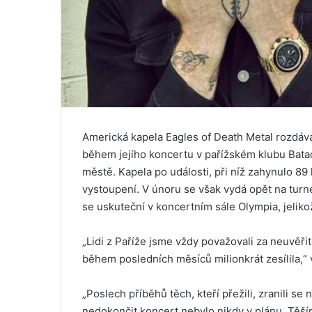
Americká kapela Eagles of Death Metal rozdává 
během jejího koncertu v pařížském klubu Batac
městě. Kapela po události, při níž zahynulo 89 
vystoupení. V únoru se však vydá opět na turné
se uskuteční v koncertním sále Olympia, jeliko
„Lidi z Paříže jsme vždy považovali za neuvěř
během posledních měsíců milionkrát zesílila,“ 
„Poslech příběhů těch, kteří přežili, zranili se n
nedokončit koncert nebylo nikdy v plánu. Těš