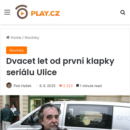
Menu
H
Home
/
Novinky
Novinky
Dvacet let od první klapky
seriálu Ulice
Petr Hašek
6. 6. 2025
2 323
1 minute read