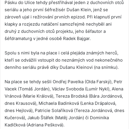
Pásku do Ulice tehdy přestřihával jeden z duchovních otců
seriálu a jeho první šéfrežisér Dušan Klein, jenž se
zároveň ujal i režírování prvních epizod. Při klapnutí první
klapky a rozjezdu natáčení samozřejmě nechyběl ani
druhý z duchovních otců projektu, jeho šéfautor a
šéfdramaturg v jedné osobě Radek Bajgar.
Spolu s nimi byla na place i celá plejáda známých herců,
kteří se odvážili vstoupit do neznámých vod nekonečného
denního seriálu právě díky Dušanu Kleinovi (na snímku).
Na place se tehdy sešli Ondřej Pavelka (Olda Farský), Petr
Vacek (Tomáš Jordán), Václav Svoboda (Lumír Nykl), Alena
Vránová (Marie Králová), Tereza Brodská (Bára Jordánová,
dnes Krausová), Michaela Badinková (Lenka Drápalová,
dnes Hejlová), Patricie Solaříková (Tereza Jordánová, dnes
Kučerová), Jakub Štáfek (Matěj Jordán) či Dominika
Kadlčková (Adriana Pešková).