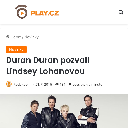
Menu
H
Home
/
Novinky
Novinky
Duran Duran pozvali
Lindsey Lohanovou
Redakce
21. 7. 2015
131
Less than a minute