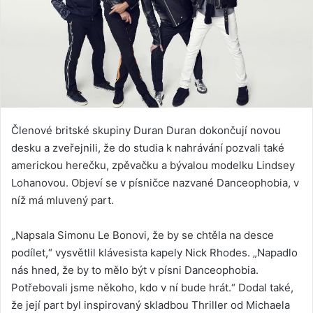
Členové britské skupiny Duran Duran dokončují novou
desku a zveřejnili, že do studia k nahrávání pozvali také
americkou herečku, zpěvačku a bývalou modelku Lindsey
Lohanovou. Objeví se v písničce nazvané Danceophobia, v
níž má mluvený part.
„Napsala Simonu Le Bonovi, že by se chtěla na desce
podílet,“ vysvětlil klávesista kapely Nick Rhodes. „Napadlo
nás hned, že by to mělo být v písni Danceophobia.
Potřebovali jsme někoho, kdo v ní bude hrát.“ Dodal také,
že její part byl inspirovaný skladbou Thriller od Michaela