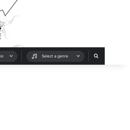
Hledat
io
Select a genre