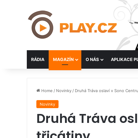
RÁDIA
MAGAZÍN
O NÁS
APLIKACE P
Home
/
Novinky
/
Druhá Tráva oslaví v Sono Centru
Novinky
Druhá Tráva osl
třicátiny