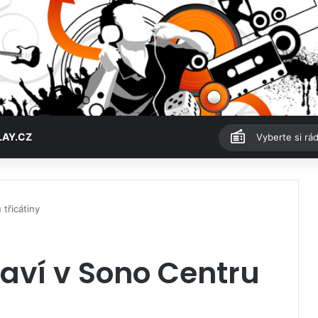
LAY.CZ
Vyberte si rád
 třicátiny
aví v Sono Centru