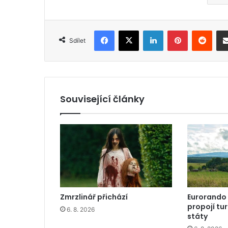
Facebook
X
LinkedIn
Pinterest
Reddit
Sdílet
Související články
Zmrzlinář přichází
Eurorando
propojí tu
6. 8. 2026
státy