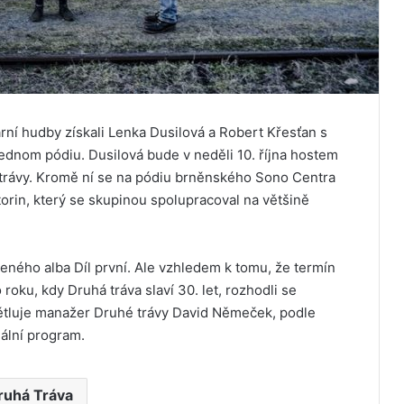
ní hudby získali Lenka Dusilová a Robert Křesťan s
jednom pódiu. Dusilová bude v neděli 10. října hostem
 trávy. Kromě ní se na pódiu brněnského Sono Centra
torin, který se skupinou spolupracoval na většině
ného alba Díl první. Ale vzhledem k tomu, že termín
ku, kdy Druhá tráva slaví 30. let, rozhodli se
světluje manažer Druhé trávy David Němeček, podle
ální program.
ruhá Tráva