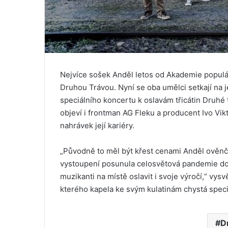
Nejvíce sošek Anděl letos od Akademie populár
Druhou Trávou. Nyní se oba umělci setkají na 
speciálního koncertu k oslavám třicátin Druhé
objeví i frontman AG Fleku a producent Ivo Vik
nahrávek její kariéry.
„Původně to měl být křest cenami Anděl ověnče
vystoupení posunula celosvětová pandemie do ro
muzikanti na místě oslavit i svoje výročí,“ vy
kterého kapela ke svým kulatinám chystá speci
D