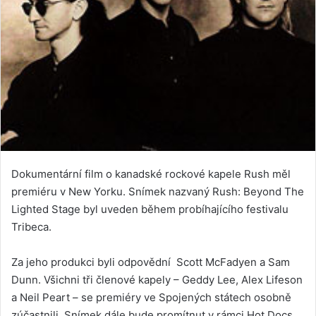
Dokumentární film o kanadské rockové kapele Rush měl
premiéru v New Yorku. Snímek nazvaný Rush: Beyond The
Lighted Stage byl uveden během probíhajícího festivalu
Tribeca.
Za jeho produkci byli odpovědní Scott McFadyen a Sam
Dunn. Všichni tři členové kapely – Geddy Lee, Alex Lifeson
a Neil Peart – se premiéry ve Spojených státech osobně
zúčastnili. Snímek dále bude promítnut v rámci Hot Docs