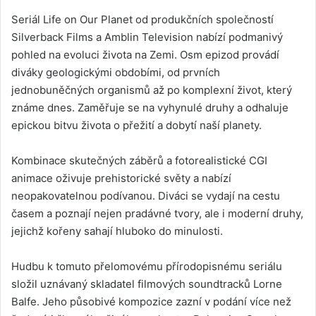
Seriál Life on Our Planet od produkčních společností
Silverback Films a Amblin Television nabízí podmanivý
pohled na evoluci života na Zemi. Osm epizod provádí
diváky geologickými obdobími, od prvních
jednobuněčných organismů až po komplexní život, který
známe dnes. Zaměřuje se na vyhynulé druhy a odhaluje
epickou bitvu života o přežití a dobytí naší planety.
Kombinace skutečných záběrů a fotorealistické CGI
animace oživuje prehistorické světy a nabízí
neopakovatelnou podívanou. Diváci se vydají na cestu
časem a poznají nejen pradávné tvory, ale i moderní druhy,
jejichž kořeny sahají hluboko do minulosti.
Hudbu k tomuto přelomovému přírodopisnému seriálu
složil uznávaný skladatel filmových soundtracků Lorne
Balfe. Jeho působivé kompozice zazní v podání více než