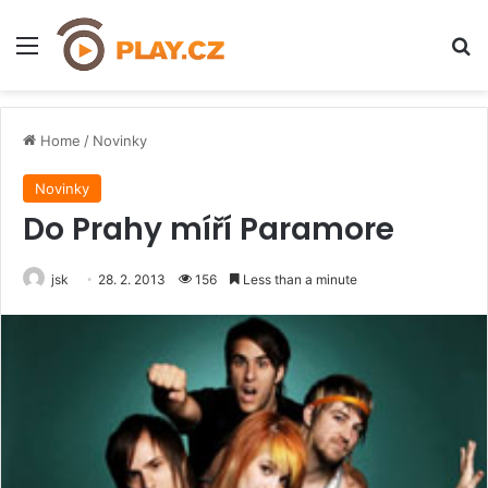
Menu
H
Home
/
Novinky
Novinky
Do Prahy míří Paramore
jsk
28. 2. 2013
156
Less than a minute