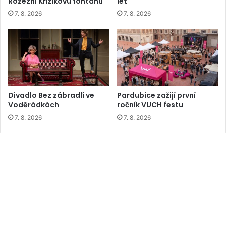
Rozezní Křižíkovu fontánu
let
7. 8. 2026
7. 8. 2026
Divadlo Bez zábradlí ve
Pardubice zažijí první
Voděrádkách
ročník VUCH festu
7. 8. 2026
7. 8. 2026