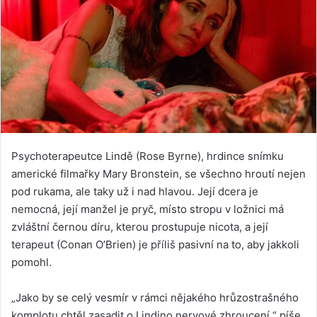
Psychoterapeutce Lindě (Rose Byrne), hrdince snímku
americké filmařky Mary Bronstein, se všechno hroutí nejen
pod rukama, ale taky už i nad hlavou. Její dcera je
nemocná, její manžel je pryč, místo stropu v ložnici má
zvláštní černou díru, kterou prostupuje nicota, a její
terapeut (Conan O’Brien) je příliš pasivní na to, aby jakkoli
pomohl.
„Jako by se celý vesmír v rámci nějakého hrůzostrašného
komplotu chtěl zasadit o Lindino nervové zhroucení,“ píše