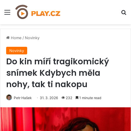
Menu
H
Home
/
Novinky
Novinky
Do kin míří tragikomický
snímek Kdybych měla
nohy, tak ti nakopu
Petr Hašek
31. 3. 2026
232
1 minute read