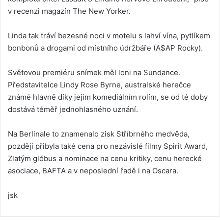
v recenzi magazín The New Yorker.
Linda tak tráví bezesné noci v motelu s lahví vína, pytlíkem
bonbonů a drogami od místního údržbáře (A$AP Rocky).
Světovou premiéru snímek měl loni na Sundance.
Představitelce Lindy Rose Byrne, australské herečce
známé hlavně díky jejím komediálním rolím, se od té doby
dostává téměř jednohlasného uznání.
Na Berlinale to znamenalo zisk Stříbrného medvěda,
později přibyla také cena pro nezávislé filmy Spirit Award,
Zlatým glóbus a nominace na cenu kritiky, cenu herecké
asociace, BAFTA a v neposlední řadě i na Oscara.
jsk