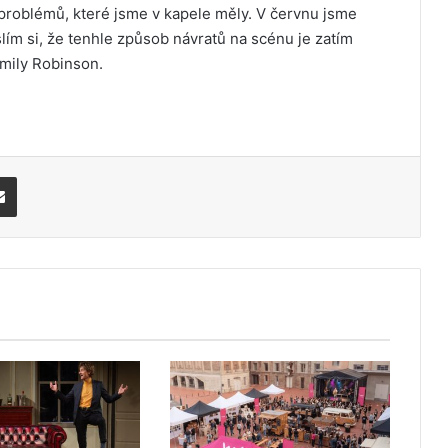
 problémů, které jsme v kapele měly. V červnu jsme
slím si, že tenhle způsob návratů na scénu je zatím
Emily Robinson.
Share via Email