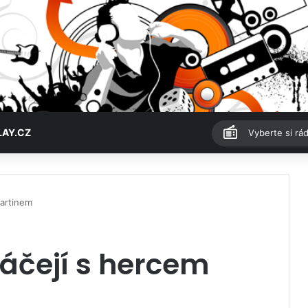
LAY.CZ
Vyberte si rád
Martinem
táčejí s hercem