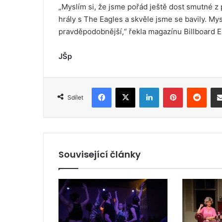
„Myslím si, že jsme pořád ještě dost smutné z
hrály s The Eagles a skvěle jsme se bavily. My
pravděpodobnější,“ řekla magazínu Billboard 
JŠp
Facebook
X
LinkedIn
Pinterest
Reddit
Sdílet
Související články