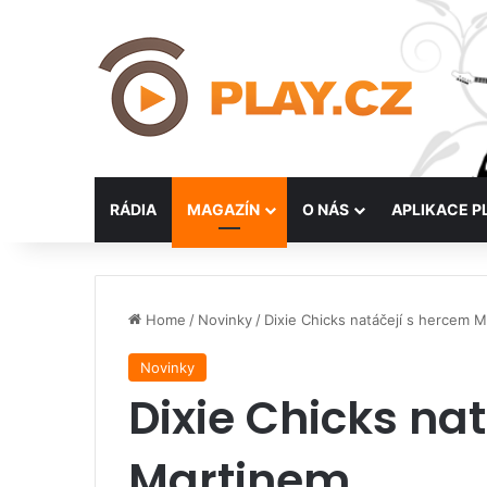
RÁDIA
MAGAZÍN
O NÁS
APLIKACE P
Home
/
Novinky
/
Dixie Chicks natáčejí s hercem 
Novinky
Dixie Chicks na
Martinem