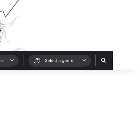
Hledat
io
Select a genre