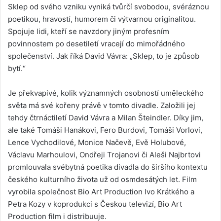
Sklep od svého vzniku vyniká tvůrčí svobodou, svéráznou
poetikou, hravostí, humorem či výtvarnou originalitou.
Spojuje lidi, kteří se navzdory jiným profesním
povinnostem po desetiletí vracejí do mimořádného
společenství. Jak říká David Vávra: „Sklep, to je způsob
bytí.“
Je překvapivé, kolik významných osobností uměleckého
světa má své kořeny právě v tomto divadle. Založili jej
tehdy čtrnáctiletí David Vávra a Milan Šteindler. Díky jim,
ale také Tomáši Hanákovi, Fero Burdovi, Tomáši Vorlovi,
Lence Vychodilové, Monice Načevě, Evě Holubové,
Václavu Marhoulovi, Ondřeji Trojanovi či Aleši Najbrtovi
promlouvala svébytná poetika divadla do širšího kontextu
českého kulturního života už od osmdesátých let. Film
vyrobila společnost Bio Art Production Ivo Krátkého a
Petra Kozy v koprodukci s Českou televizí, Bio Art
Production film i distribuuje.