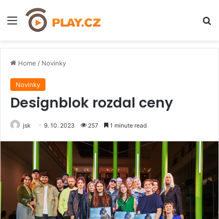
Menu
H
Home
/
Novinky
Novinky
Designblok rozdal ceny
jsk
9. 10. 2023
257
1 minute read