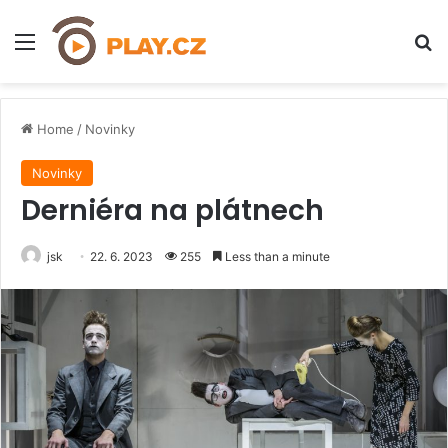
Menu
H
Home
/
Novinky
Novinky
Derniéra na plátnech
jsk
22. 6. 2023
255
Less than a minute