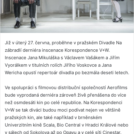
Již v úterý 27. června, proběhne v pražském Divadle Na
zábradlí derniéra inscenace Korespondence V+W.
Inscenace Jana Mikuláška s Václavem Vašákem a Jiřím
Vyorálkem v titulních rolích Jiřího Voskovce a Jana
Wericha opustí repertoár divadla po bezmála deseti letech.
Ve spolupráci s filmovou distribuční společností Aerofilms
bude vyprodaná derniéra zároveň živě přenášena do více
než osmdesáti kin po celé republice. Na Korespondenci
V+W se tak diváci budou moci podívat nejen ve většině
pražských kin, ale také například v brněnském
Univerzitním kině Scala, Bio Central v Hradci Králové nebo
v sálech od Sokolova až po Opavu a v celé síti Cinestar.