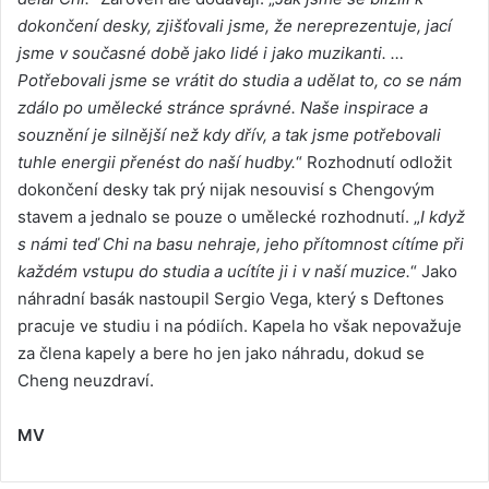
dokončení desky, zjišťovali jsme, že nereprezentuje, jací
jsme v současné době jako lidé i jako muzikanti. …
Potřebovali jsme se vrátit do studia a udělat to, co se nám
zdálo po umělecké stránce správné. Naše inspirace a
souznění je silnější než kdy dřív, a tak jsme potřebovali
tuhle energii přenést do naší hudby.
“ Rozhodnutí odložit
dokončení desky tak prý nijak nesouvisí s Chengovým
stavem a jednalo se pouze o umělecké rozhodnutí. „
I když
s námi teď Chi na basu nehraje, jeho přítomnost cítíme při
každém vstupu do studia a ucítíte ji i v naší muzice.
“ Jako
náhradní basák nastoupil Sergio Vega, který s Deftones
pracuje ve studiu i na pódiích. Kapela ho však nepovažuje
za člena kapely a bere ho jen jako náhradu, dokud se
Cheng neuzdraví.
MV