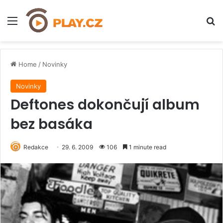
Menu
H
Home
/
Novinky
Novinky
Deftones dokončují album
bez basáka
Redakce
29. 6. 2009
106
1 minute read