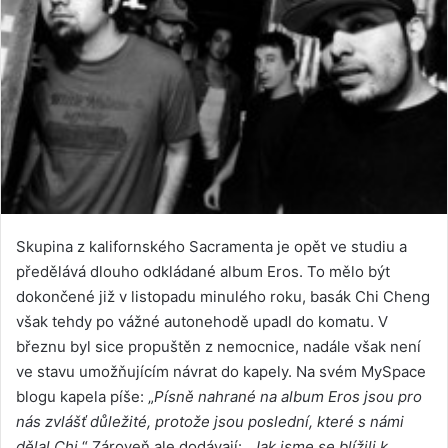
Skupina z kalifornského Sacramenta je opět ve studiu a
předělává dlouho odkládané album Eros. To mělo být
dokončené již v listopadu minulého roku, basák Chi Cheng
však tehdy po vážné autonehodě upadl do komatu. V
březnu byl sice propuštěn z nemocnice, nadále však není
ve stavu umožňujícím návrat do kapely. Na svém MySpace
blogu kapela píše: „
Písně nahrané na album Eros jsou pro
nás zvlášť důležité, protože jsou poslední, které s námi
dělal Chi.
“ Zároveň ale dodávají: „
Jak jsme se blížili k