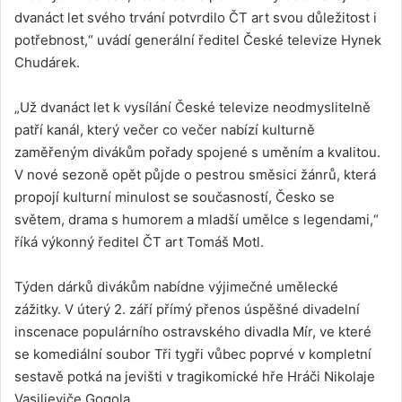
dvanáct let svého trvání potvrdilo ČT art svou důležitost i
potřebnost,“ uvádí generální ředitel České televize Hynek
Chudárek.
„Už dvanáct let k vysílání České televize neodmyslitelně
patří kanál, který večer co večer nabízí kulturně
zaměřeným divákům pořady spojené s uměním a kvalitou.
V nové sezoně opět půjde o pestrou směsici žánrů, která
propojí kulturní minulost se současností, Česko se
světem, drama s humorem a mladší umělce s legendami,“
říká výkonný ředitel ČT art Tomáš Motl.
Týden dárků divákům nabídne výjimečné umělecké
zážitky. V úterý 2. září přímý přenos úspěšné divadelní
inscenace populárního ostravského divadla Mír, ve které
se komediální soubor Tři tygři vůbec poprvé v kompletní
sestavě potká na jevišti v tragikomické hře Hráči Nikolaje
Vasiljeviče Gogola.