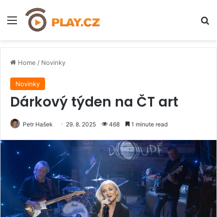
Menu
H
Home
/
Novinky
Novinky
Dárkový týden na ČT art
Petr Hašek
29. 8. 2025
468
1 minute read