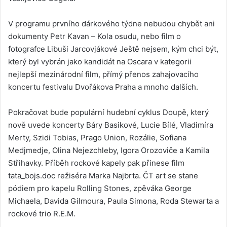
V programu prvního dárkového týdne nebudou chybět ani
dokumenty Petr Kavan – Kola osudu, nebo film o
fotografce Libuši Jarcovjákové Ještě nejsem, kým chci být,
který byl vybrán jako kandidát na Oscara v kategorii
nejlepší mezinárodní film, přímý přenos zahajovacího
koncertu festivalu Dvořákova Praha a mnoho dalších.
Pokračovat bude populární hudební cyklus Doupě, který
nově uvede koncerty Báry Basikové, Lucie Bílé, Vladimíra
Merty, Szidi Tobias, Prago Union, Rozálie, Sofiana
Medjmedje, Olina Nejezchleby, Igora Orozoviče a Kamila
Střihavky. Příběh rockové kapely pak přinese film
tata_bojs.doc režiséra Marka Najbrta. ČT art se stane
pódiem pro kapelu Rolling Stones, zpěváka George
Michaela, Davida Gilmoura, Paula Simona, Roda Stewarta a
rockové trio R.E.M.