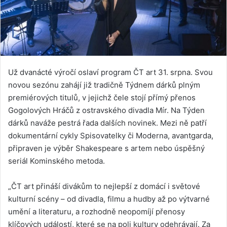
Už dvanácté výročí oslaví program ČT art 31. srpna. Svou
novou sezónu zahájí již tradičně Týdnem dárků plným
premiérových titulů, v jejichž čele stojí přímý přenos
Gogolových Hráčů z ostravského divadla Mír. Na Týden
dárků naváže pestrá řada dalších novinek. Mezi ně patří
dokumentární cykly Spisovatelky či Moderna, avantgarda,
připraven je výběr Shakespeare s artem nebo úspěšný
seriál Kominského metoda.
„ČT art přináší divákům to nejlepší z domácí i světové
kulturní scény – od divadla, filmu a hudby až po výtvarné
umění a literaturu, a rozhodně neopomíjí přenosy
klíčových událostí, které se na poli kultury odehrávají. Za