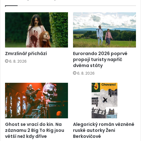
Zmrzlinář přichází
Eurorando 2026 poprvé
propojí turisty napříč
6. 8. 2026
dvěma státy
6. 8. 2026
Ghost se vrací do kin. Na
Alegorický román vězněné
záznamu 2 Big To Rig jsou
ruské autorky Ženi
větší než kdy dříve
Berkovičové