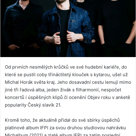
Od prvních nesmělých krůčků ve své hudební kariéře, do
které se pustil coby třináctiletý klouček s kytarou, ušel už
Michal Horák světa kraj. Jeho dosavadní cestu lemují mimo
jiné tři řadová alba, jeden živák s filharmonií, nespočet
koncertů i úspěšných klipů či ocenění Objev roku v anketě
popularity Český slavík 21.
Kromě toho, že aktuálně přidal do své sbírky úspěchů
platinové album IFPI za svou druhou studiovou nahrávku
Michalbum (2021) a zlaté album IFPI za zatím poslední