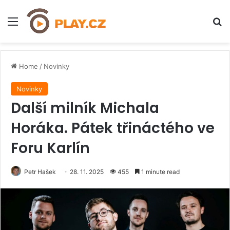
Menu
H
Home
/
Novinky
Novinky
Další milník Michala
Horáka. Pátek třináctého ve
Foru Karlín
Petr Hašek
28. 11. 2025
455
1 minute read