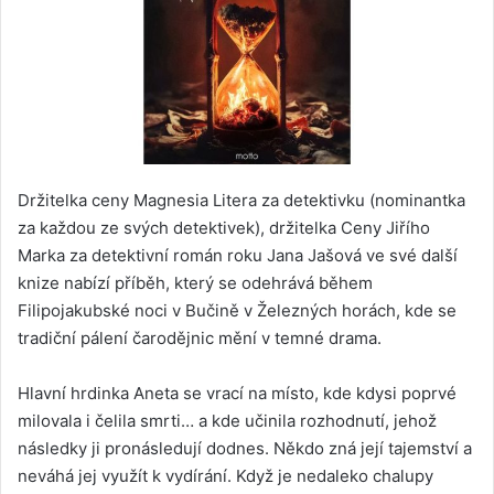
Držitelka ceny Magnesia Litera za detektivku (nominantka
za každou ze svých detektivek), držitelka Ceny Jiřího
Marka za detektivní román roku Jana Jašová ve své další
knize nabízí příběh, který se odehrává během
Filipojakubské noci v Bučině v Železných horách, kde se
tradiční pálení čarodějnic mění v temné drama.
Hlavní hrdinka Aneta se vrací na místo, kde kdysi poprvé
milovala i čelila smrti… a kde učinila rozhodnutí, jehož
následky ji pronásledují dodnes. Někdo zná její tajemství a
neváhá jej využít k vydírání. Když je nedaleko chalupy