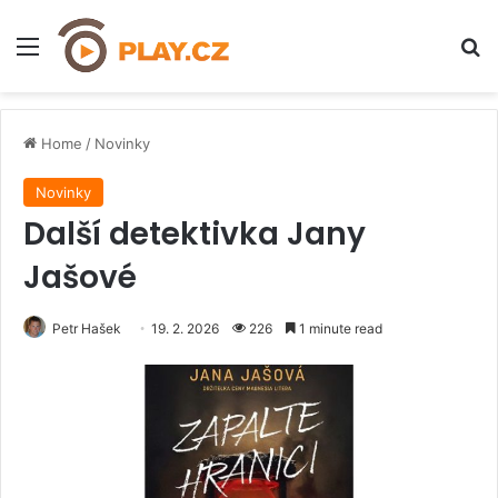
Menu
H
Home
/
Novinky
Novinky
Další detektivka Jany
Jašové
Petr Hašek
19. 2. 2026
226
1 minute read