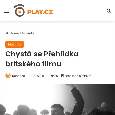
Menu
H
Home
/
Novinky
Novinky
Chystá se Přehlídka
britského filmu
Redakce
13. 5. 2019
80
Less than a minute