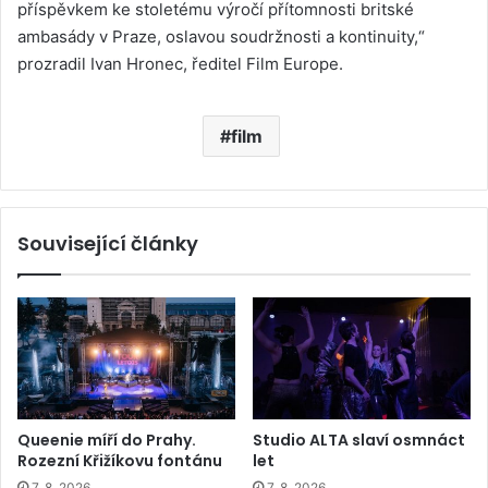
příspěvkem ke stoletému výročí přítomnosti britské
ambasády v Praze, oslavou soudržnosti a kontinuity,“
prozradil Ivan Hronec, ředitel Film Europe.
film
Související články
Queenie míří do Prahy.
Studio ALTA slaví osmnáct
Rozezní Křižíkovu fontánu
let
7. 8. 2026
7. 8. 2026