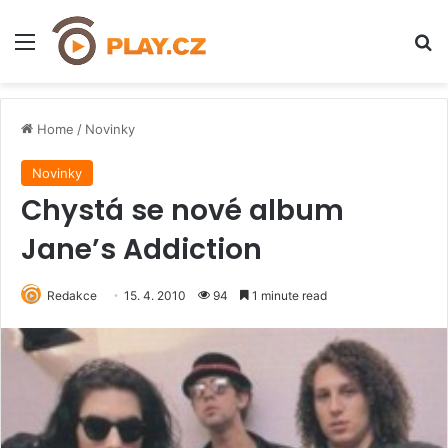
Menu
H
Home
/
Novinky
Novinky
Chystá se nové album
Jane’s Addiction
Redakce
15. 4. 2010
94
1 minute read