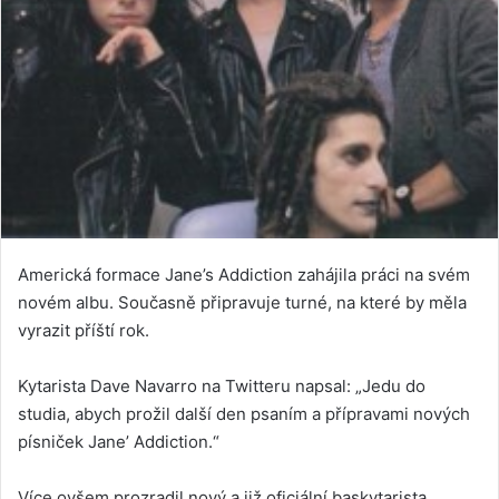
Americká formace Jane’s Addiction zahájila práci na svém
novém albu. Současně připravuje turné, na které by měla
vyrazit příští rok.
Kytarista Dave Navarro na Twitteru napsal: „Jedu do
studia, abych prožil další den psaním a přípravami nových
písniček Jane’ Addiction.“
Více ovšem prozradil nový a již oficiální baskytarista