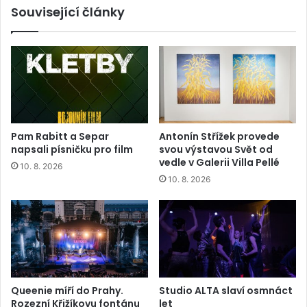
Související články
Pam Rabitt a Separ
Antonín Střížek provede
napsali písničku pro film
svou výstavou Svět od
vedle v Galerii Villa Pellé
10. 8. 2026
10. 8. 2026
Queenie míří do Prahy.
Studio ALTA slaví osmnáct
Rozezní Křižíkovu fontánu
let