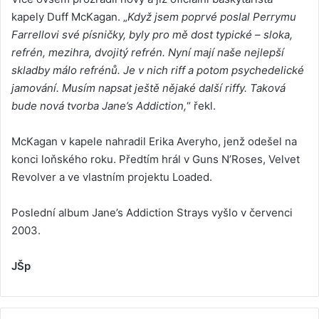
kapely Duff McKagan. „
Když jsem poprvé poslal Perrymu
Farrellovi své písničky, byly pro mě dost typické – sloka,
refrén, mezihra, dvojitý refrén. Nyní mají naše nejlepší
skladby málo refrénů. Je v nich riff a potom psychedelické
jamování. Musím napsat ještě nějaké další riffy. Taková
bude nová tvorba Jane’s Addiction,
“ řekl.
McKagan v kapele nahradil Erika Averyho, jenž odešel na
konci loňského roku. Předtím hrál v Guns N’Roses, Velvet
Revolver a ve vlastním projektu Loaded.
Poslední album Jane’s Addiction Strays vyšlo v červenci
2003.
JŠp