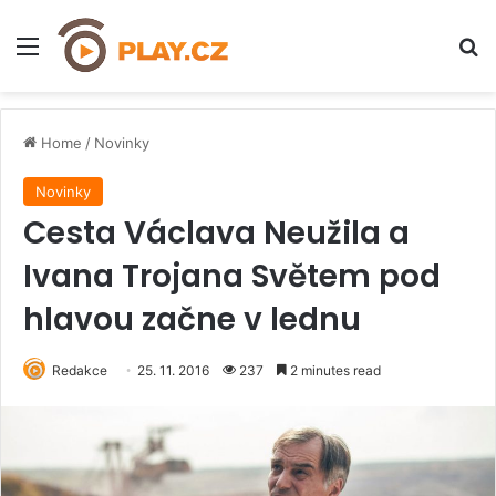
Menu
H
Home
/
Novinky
Novinky
Cesta Václava Neužila a
Ivana Trojana Světem pod
hlavou začne v lednu
Redakce
25. 11. 2016
237
2 minutes read