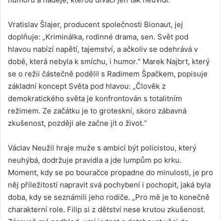
Vratislav Šlajer, producent společnosti Bionaut, jej
doplňuje: „Kriminálka, rodinné drama, sen. Svět pod
hlavou nabízí napětí, tajemství, a ačkoliv se odehrává v
době, která nebyla k smíchu, i humor.“ Marek Najbrt, který
se o režii částečně podělil s Radimem Špačkem, popisuje
základní koncept Světa pod hlavou: „Člověk z
demokratického světa je konfrontován s totalitním
režimem. Ze začátku je to groteskní, skoro zábavná
zkušenost, později ale začne jít o život.“
Václav Neužil hraje muže s ambicí být policistou, který
neuhýbá, dodržuje pravidla a jde lumpům po krku.
Moment, kdy se po bouračce propadne do minulosti, je pro
něj příležitostí napravit svá pochybení i pochopit, jaká byla
doba, kdy se seznámili jeho rodiče. „Pro mě je to konečně
charakterní role. Filip si z dětství nese krutou zkušenost.