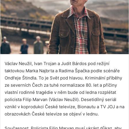
Václav Neužil, Ivan Trojan a Judit Bárdos pod režijní
taktovkou Marka Najbrta a Radima Špačka podle scénáře
Ondřeje Štindla. To je Svět pod hlavou. Kriminální příběhy
ze severních Čech za tuhé normalizace 80. let a příčiny
vlastní rodinné tragédie v něm bude od ledna rozplétat
policista Filip Marvan (Václav Neužil). Desetidílný seriál
vznikl v koprodukci České televize, Bionautu a TV JOJ a na
obrazovkách České televize se objeví v lednu.
Současnost. Policista Filip Marvan musí ukrást důkaz, aby