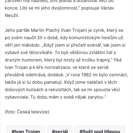
Zároveň má nadhled, umí jednat a dotahovat věci do
konce. Líbí se mi jeho dvojlomnost,“ popisuje Václav
Neužil.
Jeho parťák Martin Plachý (Ivan Trojan) je cynik, který se
po svém naučil žít v době, kdy komunistickým heslům už
věří jen málokdo. „Když jsem si přečetl scénář, tak jsem si
vybavil své tělocvikáře. To byli většinou zvláštní lidi s
drsným humorem, který byl místy až trošku trapný,“ říká
Ivan Trojan a k éře normalizace, ve které se seriál
převážně odehrává, dodává: „V roce 1982 mi bylo osmnáct,
takže já si tu dobu pamatuji. Když jsme natáčeli v těch
dobových kulisách a rekvizitách, tak se mi spousta věcí
vybavovala. Tu dobu mám v sobě nějak zarytou.“
(foto: Česká televize)
Ivan Trojan
seriál
Svět pod Hlavou