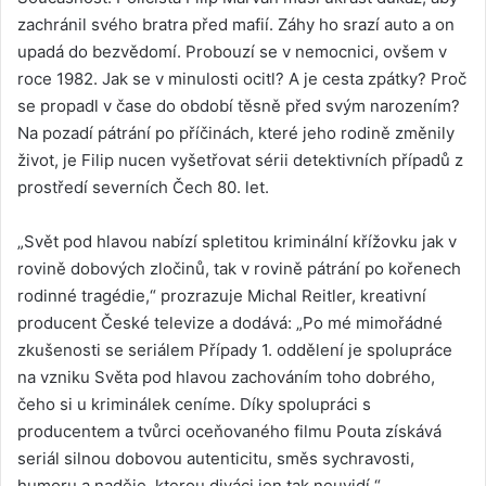
zachránil svého bratra před mafií. Záhy ho srazí auto a on
upadá do bezvědomí. Probouzí se v nemocnici, ovšem v
roce 1982. Jak se v minulosti ocitl? A je cesta zpátky? Proč
se propadl v čase do období těsně před svým narozením?
Na pozadí pátrání po příčinách, které jeho rodině změnily
život, je Filip nucen vyšetřovat sérii detektivních případů z
prostředí severních Čech 80. let.
„Svět pod hlavou nabízí spletitou kriminální křížovku jak v
rovině dobových zločinů, tak v rovině pátrání po kořenech
rodinné tragédie,“ prozrazuje Michal Reitler, kreativní
producent České televize a dodává: „Po mé mimořádné
zkušenosti se seriálem Případy 1. oddělení je spolupráce
na vzniku Světa pod hlavou zachováním toho dobrého,
čeho si u kriminálek ceníme. Díky spolupráci s
producentem a tvůrci oceňovaného filmu Pouta získává
seriál silnou dobovou autenticitu, směs sychravosti,
humoru a naděje, kterou diváci jen tak neuvidí.“