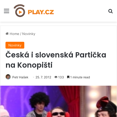
Menu
H
Home
/
Novinky
Novinky
Česká i slovenská Partička
na Konopišti
Petr Hašek
25. 7. 2012
133
1 minute read