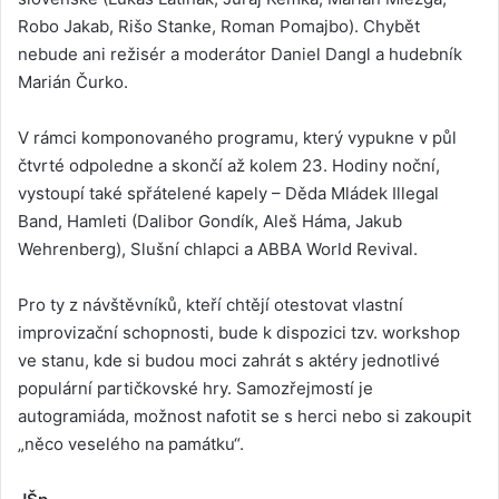
Robo Jakab, Rišo Stanke, Roman Pomajbo). Chybět
nebude ani režisér a moderátor Daniel Dangl a hudebník
Marián Čurko.
V rámci komponovaného programu, který vypukne v půl
čtvrté odpoledne a skončí až kolem 23. Hodiny noční,
vystoupí také spřátelené kapely – Děda Mládek Illegal
Band, Hamleti (Dalibor Gondík, Aleš Háma, Jakub
Wehrenberg), Slušní chlapci a ABBA World Revival.
Pro ty z návštěvníků, kteří chtějí otestovat vlastní
improvizační schopnosti, bude k dispozici tzv. workshop
ve stanu, kde si budou moci zahrát s aktéry jednotlivé
populární partičkovské hry. Samozřejmostí je
autogramiáda, možnost nafotit se s herci nebo si zakoupit
„něco veselého na památku“.