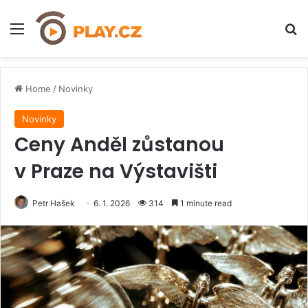
Menu
H
Home
/
Novinky
Novinky
Ceny Anděl zůstanou
v Praze na Výstavišti
Petr Hašek
6. 1. 2026
314
1 minute read