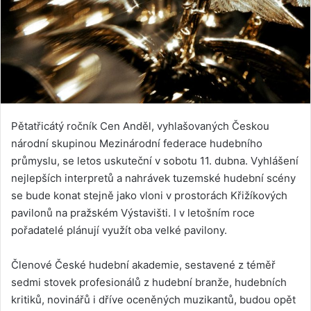
Pětatřicátý ročník Cen Anděl, vyhlašovaných Českou
národní skupinou Mezinárodní federace hudebního
průmyslu, se letos uskuteční v sobotu 11. dubna. Vyhlášení
nejlepších interpretů a nahrávek tuzemské hudební scény
se bude konat stejně jako vloni v prostorách Křižíkových
pavilonů na pražském Výstavišti. I v letošním roce
pořadatelé plánují využít oba velké pavilony.
Členové České hudební akademie, sestavené z téměř
sedmi stovek profesionálů z hudební branže, hudebních
kritiků, novinářů i dříve oceněných muzikantů, budou opět