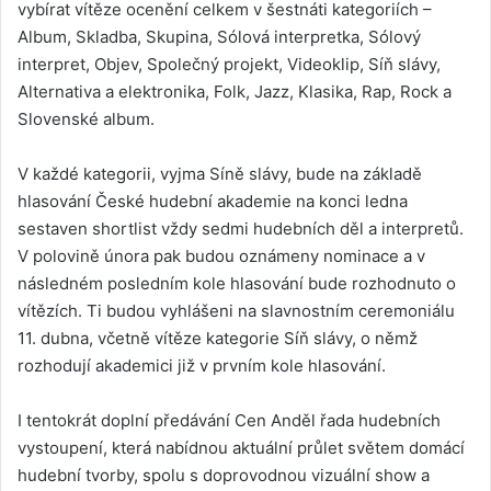
vybírat vítěze ocenění celkem v šestnáti kategoriích –
Album, Skladba, Skupina, Sólová interpretka, Sólový
interpret, Objev, Společný projekt, Videoklip, Síň slávy,
Alternativa a elektronika, Folk, Jazz, Klasika, Rap, Rock a
Slovenské album.
V každé kategorii, vyjma Síně slávy, bude na základě
hlasování České hudební akademie na konci ledna
sestaven shortlist vždy sedmi hudebních děl a interpretů.
V polovině února pak budou oznámeny nominace a v
následném posledním kole hlasování bude rozhodnuto o
vítězích. Ti budou vyhlášeni na slavnostním ceremoniálu
11. dubna, včetně vítěze kategorie Síň slávy, o němž
rozhodují akademici již v prvním kole hlasování.
I tentokrát doplní předávání Cen Anděl řada hudebních
vystoupení, která nabídnou aktuální průlet světem domácí
hudební tvorby, spolu s doprovodnou vizuální show a