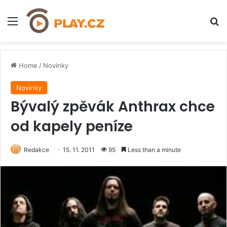
Menu
H
Home
/
Novinky
Novinky
Bývalý zpěvák Anthrax chce
od kapely peníze
Redakce
15. 11. 2011
95
Less than a minute