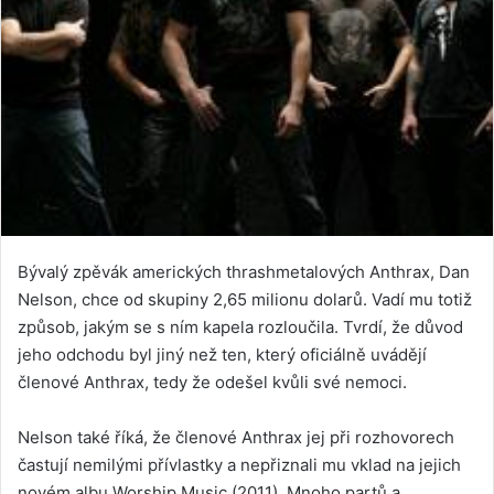
Bývalý zpěvák amerických thrashmetalových Anthrax, Dan
Nelson, chce od skupiny 2,65 milionu dolarů. Vadí mu totiž
způsob, jakým se s ním kapela rozloučila. Tvrdí, že důvod
jeho odchodu byl jiný než ten, který oficiálně uvádějí
členové Anthrax, tedy že odešel kvůli své nemoci.
Nelson také říká, že členové Anthrax jej při rozhovorech
častují nemilými přívlastky a nepřiznali mu vklad na jejich
novém albu Worship Music (2011). Mnoho partů a