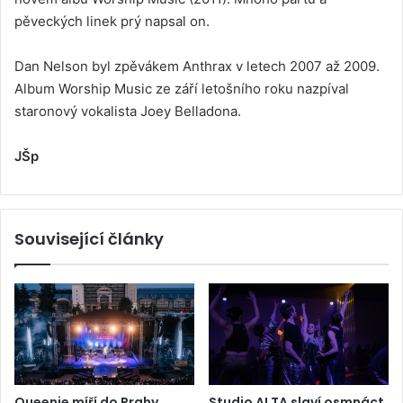
pěveckých linek prý napsal on.
Dan Nelson byl zpěvákem Anthrax v letech 2007 až 2009.
Album Worship Music ze září letošního roku nazpíval
staronový vokalista Joey Belladona.
JŠp
Související články
Queenie míří do Prahy.
Studio ALTA slaví osmnáct