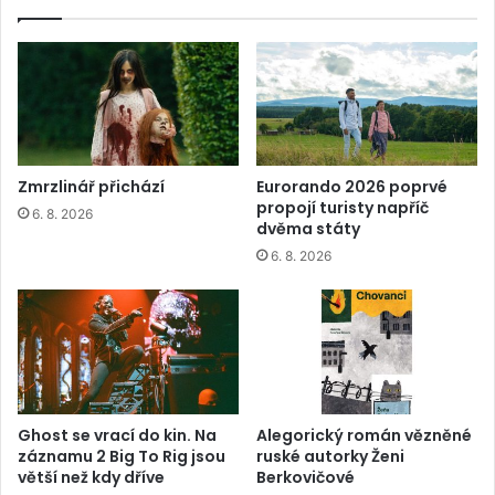
Zmrzlinář přichází
Eurorando 2026 poprvé
propojí turisty napříč
6. 8. 2026
dvěma státy
6. 8. 2026
Ghost se vrací do kin. Na
Alegorický román vězněné
záznamu 2 Big To Rig jsou
ruské autorky Ženi
větší než kdy dříve
Berkovičové