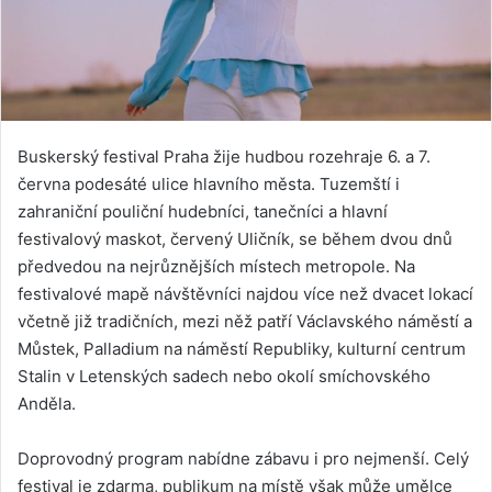
Buskerský festival Praha žije hudbou rozehraje 6. a 7.
června podesáté ulice hlavního města. Tuzemští i
zahraniční pouliční hudebníci, tanečníci a hlavní
festivalový maskot, červený Uličník, se během dvou dnů
předvedou na nejrůznějších místech metropole. Na
festivalové mapě návštěvníci najdou více než dvacet lokací
včetně již tradičních, mezi něž patří Václavského náměstí a
Můstek, Palladium na náměstí Republiky, kulturní centrum
Stalin v Letenských sadech nebo okolí smíchovského
Anděla.
Doprovodný program nabídne zábavu i pro nejmenší. Celý
festival je zdarma, publikum na místě však může umělce