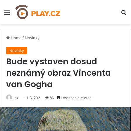
Menu
H
Home
/
Novinky
Novinky
Bude vystaven dosud
neznámý obraz Vincenta
van Gogha
jsk
1. 3. 2021
86
Less than a minute