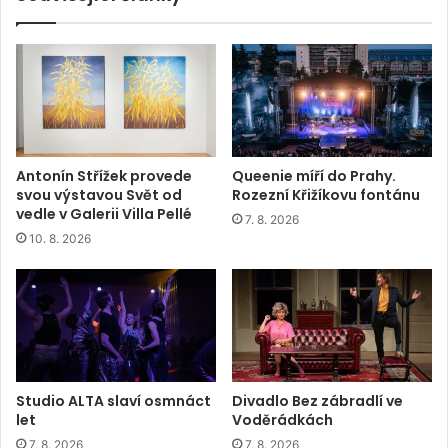
Antonín Střížek provede
Queenie míří do Prahy.
svou výstavou Svět od
Rozezní Křižíkovu fontánu
vedle v Galerii Villa Pellé
7. 8. 2026
10. 8. 2026
Studio ALTA slaví osmnáct
Divadlo Bez zábradlí ve
let
Voděrádkách
7. 8. 2026
7. 8. 2026