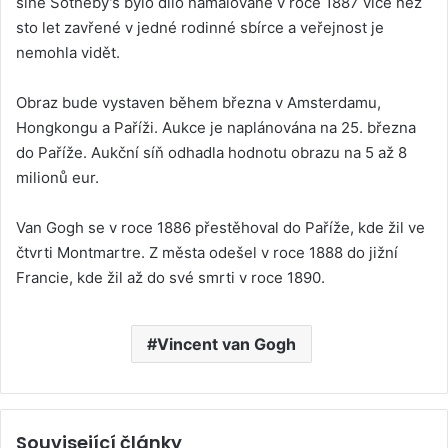
síně Sotheby’s bylo dílo namalované v roce 1887 více než
sto let zavřené v jedné rodinné sbírce a veřejnost je
nemohla vidět.
Obraz bude vystaven během března v Amsterdamu,
Hongkongu a Paříži. Aukce je naplánována na 25. března
do Paříže. Aukční síň odhadla hodnotu obrazu na 5 až 8
milionů eur.
Van Gogh se v roce 1886 přestěhoval do Paříže, kde žil ve
čtvrti Montmartre. Z města odešel v roce 1888 do jižní
Francie, kde žil až do své smrti v roce 1890.
Vincent van Gogh
Související články