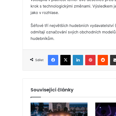
krok s technologickými změnami. Výsledkem je, 
jako v rozhlase.
Šéfové tří největších hudebních vydavatelství
odmítají označování svých obchodních modelů 
hudebníkům.
Facebook
X
LinkedIn
Pinterest
Reddit
Sdílet
Související články