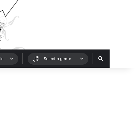
Hledat
io
Select a genre