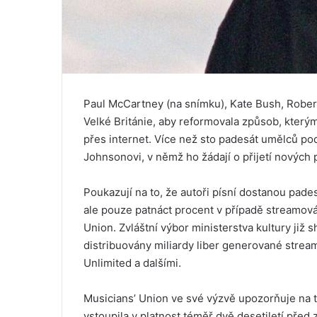
Paul McCartney (na snímku), Kate Bush, Robert
Velké Británie, aby reformovala způsob, který
přes internet. Více než sto padesát umělců po
Johnsonovi, v němž ho žádají o přijetí nových 
Poukazují na to, že autoři písní dostanou pades
ale pouze patnáct procent v případě streamová
Union. Zvláštní výbor ministerstva kultury ji
distribuovány miliardy liber generované stre
Unlimited a dalšími.
Musicians’ Union ve své výzvě upozorňuje na to,
vstoupila v platnost téměř dvě desetiletí před