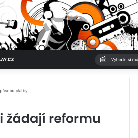
LAY.CZ
Vyberte si rád
 způsobu platby
i žádají reformu