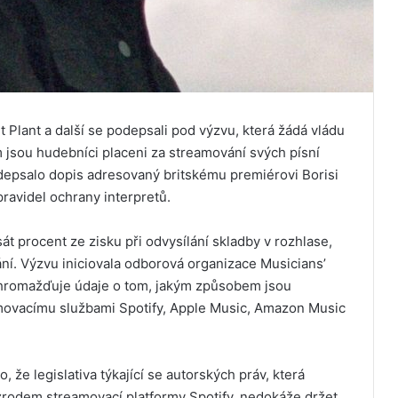
 Plant a další se podepsali pod výzvu, která žádá vládu
m jsou hudebníci placeni za streamování svých písní
depsalo dopis adresovaný britskému premiérovi Borisi
pravidel ochrany interpretů.
át procent ze zisku při odvysílání skladby v rozhlase,
ní. Výzvu iniciovala odborová organizace Musicians’
ž shromažďuje údaje o tom, jakým způsobem jsou
amovacímu službami Spotify, Apple Music, Amazon Music
 že legislativa týkající se autorských práv, která
 zrodem streamovací platformy Spotify, nedokáže držet