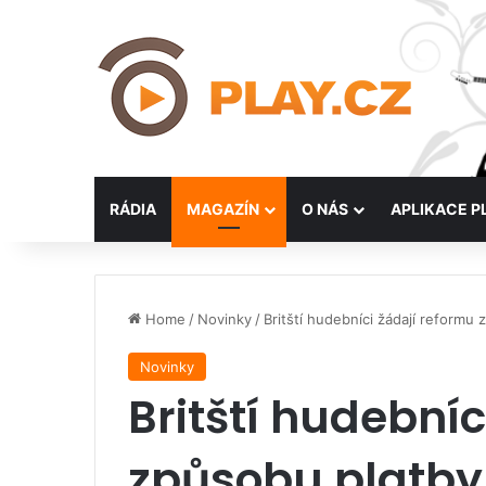
RÁDIA
MAGAZÍN
O NÁS
APLIKACE P
Home
/
Novinky
/
Britští hudebníci žádají reformu
Novinky
Britští hudebníc
způsobu platby